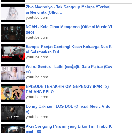
Ziva Magnolya - Tak Sanggup Melupa #Terlanj
urMencinta (Offici...
youtube.com
NOAH - Kala Cinta Menggoda (Official Music Vi
deo)
youtube.com
Sampai Panjat Genteng! Kisah Keluarga Nus K
ei Selamatkan Diri...
youtube.com
Weird Genius - Lathi (ꦭꦛꦶ)(ft. Sara Fajira) (Cov
er)
youtube.com
EPISODE TERAKHIR OM GEPENG? (PART 2) -
DALANG PELO
youtube.com
Denny Caknan - LOS DOL (Official Music Vide
o)
youtube.com
Aksi Songong Pria ini yang Bikin Tim Prabu K
esal - 86