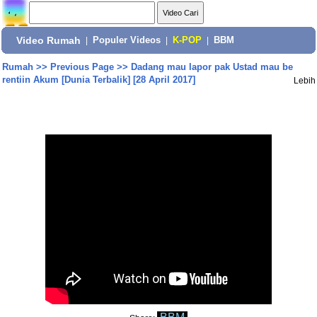
Video Rumah
|
Populer Videos
|
K-POP
|
BBM
Rumah
>>
Previous Page
>>
Dadang mau lapor pak Ustad mau be
rentiin Akum [Dunia Terbalik] [28 April 2017]
Lebih