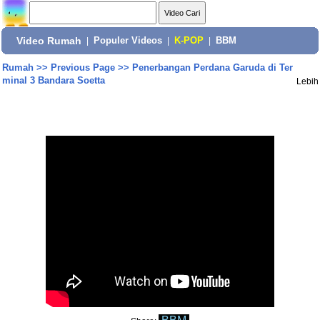
Video Rumah
|
Populer Videos
|
K-POP
|
BBM
Rumah
>>
Previous Page
>>
Penerbangan Perdana Garuda di Ter
minal 3 Bandara Soetta
Lebih