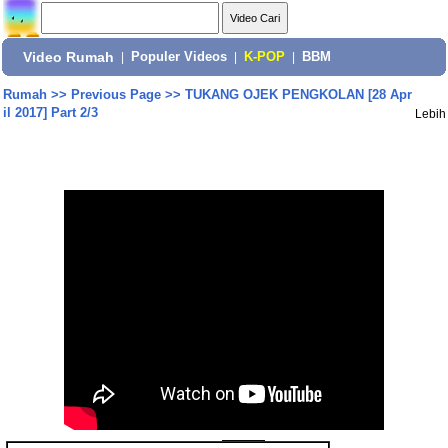
Video Rumah
|
Populer Videos
|
K-POP
|
BBM
Rumah
>>
Previous Page
>>
TUKANG OJEK PENGKOLAN [28 Apr
il 2017] Part 2/3
Lebih