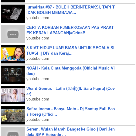
jurnalrisa #87 - BOLEH BERINTERAKSI, TAPI T
IDAK BOLEH MEMBAWA...
youtube.com
CERITA KORBAN P3MERKOSAAN PAS PRAKT
EK KERJA LAPANGAN|#GritteB...
youtube.com
8 KIAT HIDUP LUAR BIASA UNTUK SEGALA SI
TUASI || DIY dan Keraj...
youtube.com
NOAH - Kala Cinta Menggoda (Official Music Vi
deo)
youtube.com
Weird Genius - Lathi (ꦭꦛꦶ)(ft. Sara Fajira) (Cov
er)
youtube.com
Safira Inema - Banyu Moto - Dj Santuy Full Bas
s Horeg (Offici...
youtube.com
Serem, Wulan Marah Banget ke Gino | Dari Jen
dela SMP Episode ...