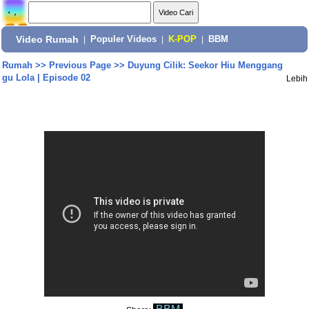
Video Rumah
|
Populer Videos
|
K-POP
|
BBM
Rumah
>>
Previous Page
>>
Duyung Cilik: Seekor Hiu Menggang
gu Lola | Episode 02
Lebih