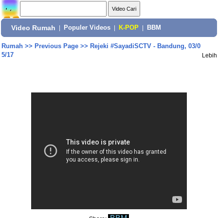
Video Rumah
|
Populer Videos
|
K-POP
|
BBM
Rumah
>>
Previous Page
>>
Rejeki #SayadiSCTV - Bandung, 03/0
5/17
Lebih