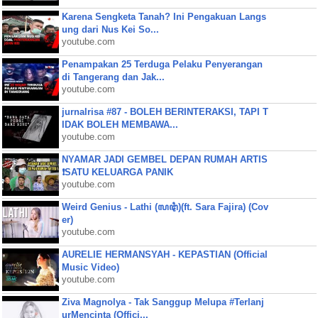
Karena Sengketa Tanah? Ini Pengakuan Langs
ung dari Nus Kei So...
youtube.com
Penampakan 25 Terduga Pelaku Penyerangan
di Tangerang dan Jak...
youtube.com
jurnalrisa #87 - BOLEH BERINTERAKSI, TAPI T
IDAK BOLEH MEMBAWA...
youtube.com
NYAMAR JADI GEMBEL DEPAN RUMAH ARTIS
❗SATU KELUARGA PANIK
youtube.com
Weird Genius - Lathi (ꦭꦛꦶ)(ft. Sara Fajira) (Cov
er)
youtube.com
AURELIE HERMANSYAH - KEPASTIAN (Official
Music Video)
youtube.com
Ziva Magnolya - Tak Sanggup Melupa #Terlanj
urMencinta (Offici...