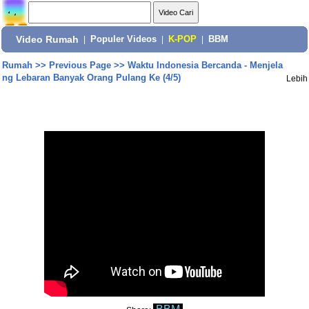
Video Rumah
|
Populer Videos
|
K-POP
|
BBM
Rumah
>>
Previous Page
>>
Waktu Indonesia Bercanda - Menjela
ng Lebaran Banyak Orang Pulang Ke (4/5)
Lebih