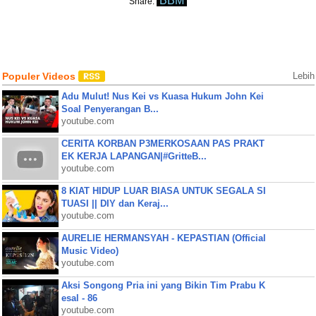
BBM
Share:
Populer Videos
Lebih
Adu Mulut! Nus Kei vs Kuasa Hukum John Kei
Soal Penyerangan B...
youtube.com
CERITA KORBAN P3MERKOSAAN PAS PRAKT
EK KERJA LAPANGAN|#GritteB...
youtube.com
8 KIAT HIDUP LUAR BIASA UNTUK SEGALA SI
TUASI || DIY dan Keraj...
youtube.com
AURELIE HERMANSYAH - KEPASTIAN (Official
Music Video)
youtube.com
Aksi Songong Pria ini yang Bikin Tim Prabu K
esal - 86
youtube.com