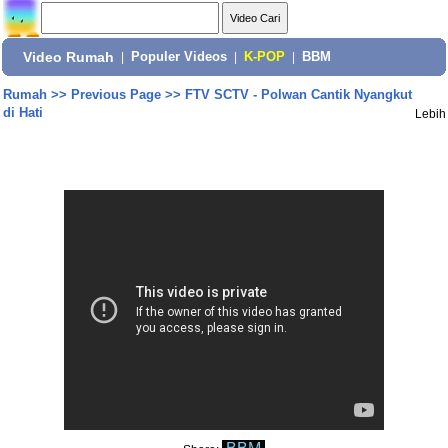
Video Rumah
|
Populer Videos
|
K-POP
|
BBM
Rumah
>>
Previous Page
>>
FTV SCTV - Polwan Cantik Nyangkut
di Hati
Lebih