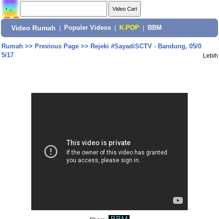
Video Rumah
|
Populer Videos
|
K-POP
|
BBM
Rumah
>>
Previous Page
>>
Rejeki #SayadiSCTV - Bandung, 05/0
5/17
Lebih