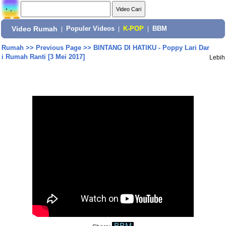
Video Rumah
|
Populer Videos
|
K-POP
|
BBM
Rumah
>>
Previous Page
>>
BINTANG DI HATIKU - Poppy Lari Dar
i Rumah Ranti [3 Mei 2017]
Lebih