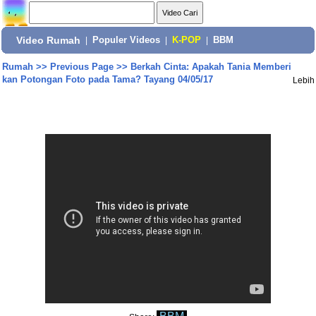
Video Rumah
|
Populer Videos
|
K-POP
|
BBM
Rumah
>>
Previous Page
>>
Berkah Cinta: Apakah Tania Memberi
kan Potongan Foto pada Tama? Tayang 04/05/17
Lebih