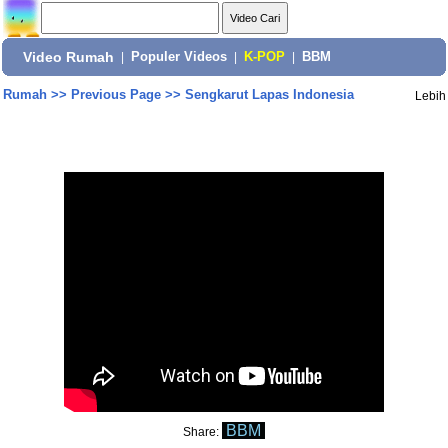
Video Rumah
|
Populer Videos
|
K-POP
|
BBM
Rumah
>>
Previous Page
>>
Sengkarut Lapas Indonesia
Lebih
BBM
Share: