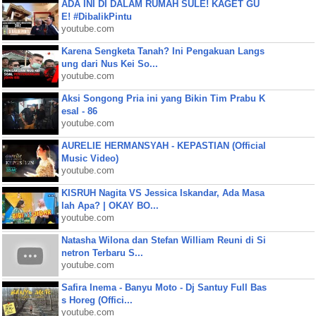
ADA INI DI DALAM RUMAH SULE! KAGET GU
E! #DibalikPintu
youtube.com
Karena Sengketa Tanah? Ini Pengakuan Langs
ung dari Nus Kei So...
youtube.com
Aksi Songong Pria ini yang Bikin Tim Prabu K
esal - 86
youtube.com
AURELIE HERMANSYAH - KEPASTIAN (Official
Music Video)
youtube.com
KISRUH Nagita VS Jessica Iskandar, Ada Masa
lah Apa? | OKAY BO...
youtube.com
Natasha Wilona dan Stefan William Reuni di Si
netron Terbaru S...
youtube.com
Safira Inema - Banyu Moto - Dj Santuy Full Bas
s Horeg (Offici...
youtube.com