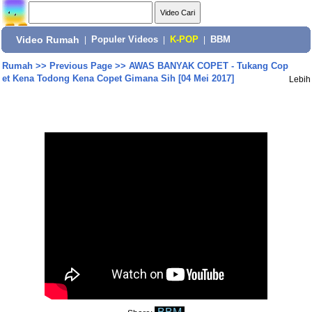
Video Rumah
|
Populer Videos
|
K-POP
|
BBM
Rumah
>>
Previous Page
>>
AWAS BANYAK COPET - Tukang Cop
et Kena Todong Kena Copet Gimana Sih [04 Mei 2017]
Lebih