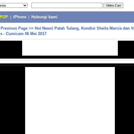
-POP
|
iPhone
|
Hubungi kami
>
Previous Page
>>
Hot News! Patah Tulang, Kondisi Sheila Marcia dan 
is - Cumicam 06 Mei 2017