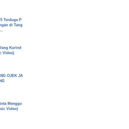
5 Terduga P
ngan di Tang
..
Yang Kurind
ic Video)
NG OJEK JA
NG
inta Menggo
usic Video)