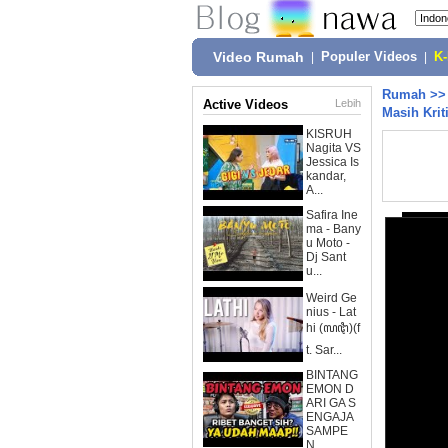
Video Rumah
|
Populer Videos
|
K
Rumah
>
Active Videos
Lebih
Masih Krit
KISRUH
Nagita VS
Jessica Is
kandar,
A...
Safira Ine
ma - Bany
u Moto -
Dj Sant
u...
Weird Ge
nius - Lat
hi (ꦭꦛꦶ)(f
t. Sar...
BINTANG
EMON D
ARI GA S
ENGAJA
SAMPE
N...