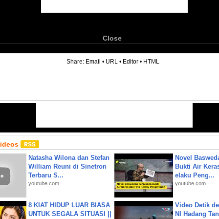
Close
6
Share:
Email
•
URL
•
Editor
•
HTML
Videos
Natasha Wilona dan Stefan
Novel Baswed
William Reuni di Sinetron
Bukti Air Kera
Terbaru S...
elaku Peng...
youtube.com
youtube.com
8 KIAT HIDUP LUAR BIASA
Video Detik det
UNTUK SEGALA SITUASI ||
NI Hadang Tank