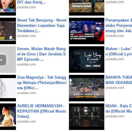
DIY dan Keraj...
youtube.com
youtube.com
Novel Tak Berujung - Novel
Penampakan 2
Baswedan: Lepaskan Saja
elaku Penyera
Terdakwa (...
erang dan Jak.
youtube.com
youtube.com
Serem, Wulan Marah Bang
Mahen - Luka 
et ke Gino | Dari Jendela S
u (Official Lyr
MP Episode ...
youtube.com
youtube.com
Ziva Magnolya - Tak Sangg
BAHAYA TUKA
up Melupa #TerlanjurMenci
MAN SEKARA
nta (Offici...
youtube.com
youtube.com
AURELIE HERMANSYAH -
NOAH - Kala C
KEPASTIAN (Official Music
da (Official M
Video)
youtube.com
youtube.com