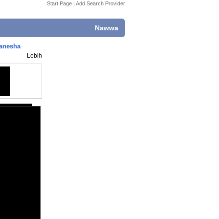
Start Page
|
Add Search Provider
Nawwa
Vanesha
Lebih