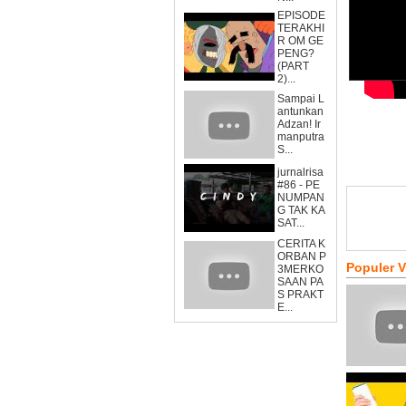
EPISODE
TERAKHI
R OM GE
PENG?
(PART
2)...
Sampai L
antunkan
Adzan! Ir
manputra
S...
jurnalrisa
#86 - PE
NUMPAN
G TAK KA
SAT...
CERITA K
ORBAN P
Populer 
3MERKO
SAAN PA
S PRAKT
E...