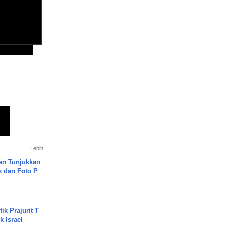
Lebih
an Tunjukkan
s dan Foto P
ik Prajurit T
 Israel