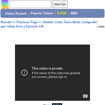
Video Rumah
|
Populer Videos
|
K-POP
|
BBM
Rumah
>>
Previous Page
>>
Berkah Cinta: Tania Mulai Curiga den
gan Sikap Eros | Episode 130
Lebih