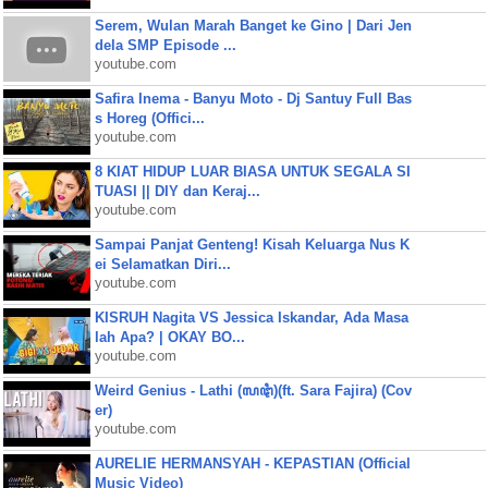
Serem, Wulan Marah Banget ke Gino | Dari Jen
dela SMP Episode ...
youtube.com
Safira Inema - Banyu Moto - Dj Santuy Full Bas
s Horeg (Offici...
youtube.com
8 KIAT HIDUP LUAR BIASA UNTUK SEGALA SI
TUASI || DIY dan Keraj...
youtube.com
Sampai Panjat Genteng! Kisah Keluarga Nus K
ei Selamatkan Diri...
youtube.com
KISRUH Nagita VS Jessica Iskandar, Ada Masa
lah Apa? | OKAY BO...
youtube.com
Weird Genius - Lathi (ꦭꦛꦶ)(ft. Sara Fajira) (Cov
er)
youtube.com
AURELIE HERMANSYAH - KEPASTIAN (Official
Music Video)