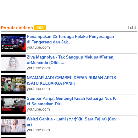
Populer Videos
Lebih
Penampakan 25 Terduga Pelaku Penyerangan
di Tangerang dan Jak...
youtube.com
Ziva Magnolya - Tak Sanggup Melupa #Terlanj
urMencinta (Offici...
youtube.com
NYAMAR JADI GEMBEL DEPAN RUMAH ARTIS
❗SATU KELUARGA PANIK
youtube.com
Sampai Panjat Genteng! Kisah Keluarga Nus K
ei Selamatkan Diri...
youtube.com
Weird Genius - Lathi (ꦭꦛꦶ)(ft. Sara Fajira) (Cov
er)
youtube.com