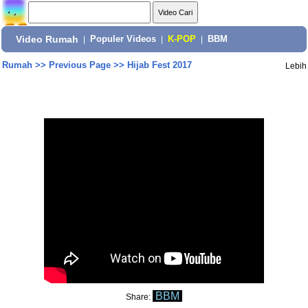
Video Rumah
|
Populer Videos
|
K-POP
|
BBM
Rumah
>>
Previous Page
>>
Hijab Fest 2017
Lebih
BBM
Share: