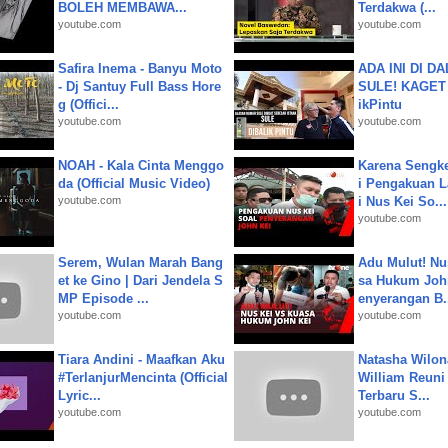
BOLEH MEMBAWA...
Terdakwa (...
youtube.com
youtube.com
Safira Inema - Banyu Moto
ADA INI DI 
- Dj Santuy Full Bass Hore
SULE! KAGET 
g (Offici...
ikPintu
youtube.com
youtube.com
NOAH - Kala Cinta Menggo
Karena Sengke
da (Official Music Video)
i Pengakuan 
youtube.com
i Nus Kei So...
youtube.com
Serem, Wulan Marah Bang
Adu Mulut! Nu
et ke Gino | Dari Jendela S
sa Hukum John
MP Episode ...
enyerangan B.
youtube.com
youtube.com
Tiara Andini - Maafkan Aku
Natasha Wilon
#TerlanjurMencinta (Official
William Reuni 
Lyric...
Terbaru S...
youtube.com
youtube.com