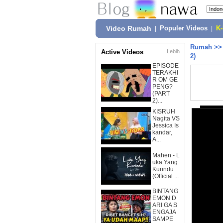
Video Rumah
|
Populer Videos
|
K
Rumah
>
Active Videos
Lebih
2)
EPISODE
TERAKHI
R OM GE
PENG?
(PART
2)...
KISRUH
Nagita VS
Jessica Is
kandar,
A...
Mahen - L
uka Yang
Kurindu
(Official ...
BINTANG
EMON D
ARI GA S
ENGAJA
SAMPE