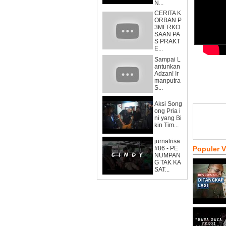
N...
CERITA K
ORBAN P
3MERKO
SAAN PA
S PRAKT
E...
Sampai L
antunkan
Adzan! Ir
manputra
S...
Aksi Song
ong Pria i
ni yang Bi
kin Tim...
jurnalrisa
#86 - PE
Populer 
NUMPAN
G TAK KA
SAT...