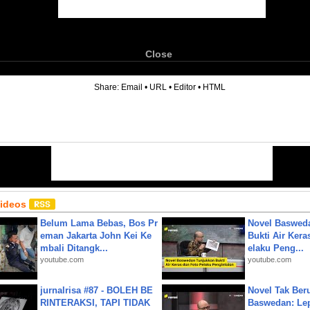
Close
6
Share:
Email
•
URL
•
Editor
•
HTML
Videos
Belum Lama Bebas, Bos Pr
Novel Baswed
eman Jakarta John Kei Ke
Bukti Air Kera
mbali Ditangk...
elaku Peng...
youtube.com
youtube.com
jurnalrisa #87 - BOLEH BE
Novel Tak Ber
RINTERAKSI, TAPI TIDAK
Baswedan: Le