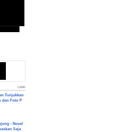
Lebih
an Tunjukkan
s dan Foto P
ujung - Novel
paskan Saja