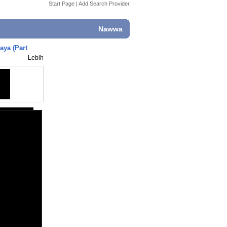
Start Page
|
Add Search Provider
Nawwa
aya (Part
Lebih