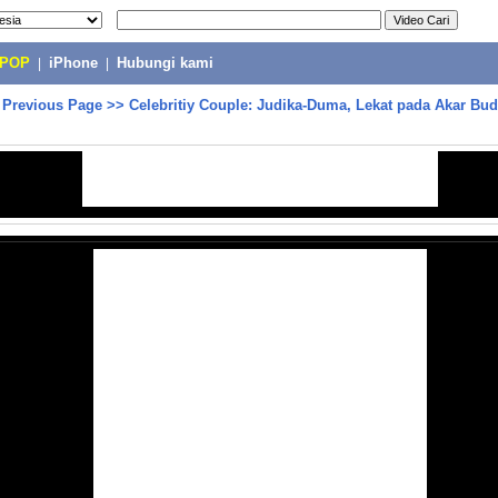
-POP
|
iPhone
|
Hubungi kami
>
Previous Page
>>
Celebritiy Couple: Judika-Duma, Lekat pada Akar Bud