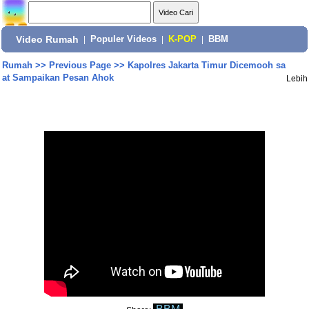
Video Rumah
|
Populer Videos
|
K-POP
|
BBM
Rumah
>>
Previous Page
>>
Kapolres Jakarta Timur Dicemooh sa
at Sampaikan Pesan Ahok
Lebih