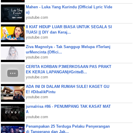
Mahen - Luka Yang Kurindu (Official Lyric Vide
o)
youtube.com
8 KIAT HIDUP LUAR BIASA UNTUK SEGALA SI
TUASI || DIY dan Keraj...
youtube.com
Ziva Magnolya - Tak Sanggup Melupa #Terlanj
urMencinta (Offici...
youtube.com
CERITA KORBAN P3MERKOSAAN PAS PRAKT
EK KERJA LAPANGAN|#GritteB...
youtube.com
ADA INI DI DALAM RUMAH SULE! KAGET GU
E! #DibalikPintu
youtube.com
jurnalrisa #86 - PENUMPANG TAK KASAT MAT
A
youtube.com
Penampakan 25 Terduga Pelaku Penyerangan
di Tangerang dan Jak...