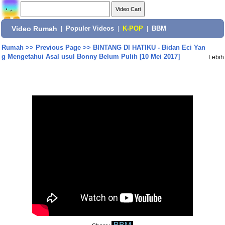
Video Rumah
|
Populer Videos
|
K-POP
|
BBM
Rumah
>>
Previous Page
>>
BINTANG DI HATIKU - Bidan Eci Yan
g Mengetahui Asal usul Bonny Belum Pulih [10 Mei 2017]
Lebih