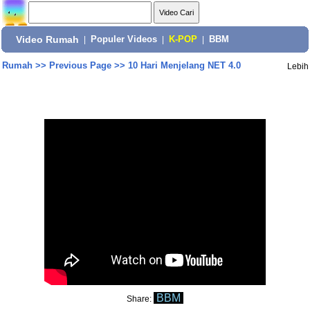
Video Rumah
|
Populer Videos
|
K-POP
|
BBM
Rumah
>>
Previous Page
>>
10 Hari Menjelang NET 4.0
Lebih
BBM
Share: