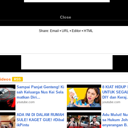
Close
6
Share:
Email
•
URL
•
Editor
•
HTML
Videos
Sampai Panjat Genteng! Ki
8 KIAT HIDUP
sah Keluarga Nus Kei Sela
UNTUK SEGALA
matkan Diri...
DIY dan Keraj.
youtube.com
youtube.com
ADA INI DI DALAM RUMAH
Adu Mulut! Nu
SULE! KAGET GUE! #Dibal
sa Hukum John
ikPintu
enyerangan B.