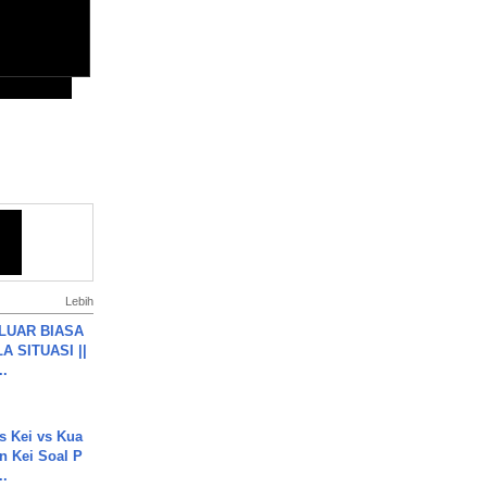
Lebih
 LUAR BIASA
 SITUASI ||
..
s Kei vs Kua
 Kei Soal P
..