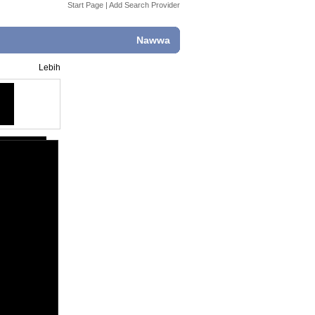
Start Page
|
Add Search Provider
Nawwa
Lebih