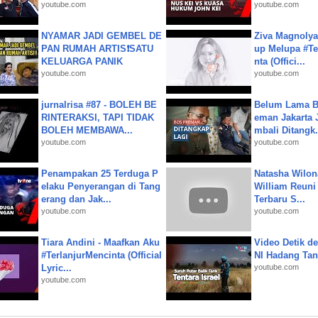
youtube.com
youtube.com
NYAMAR JADI GEMBEL DE
Ziva Magnolya
PAN RUMAH ARTIS❗SATU
up Melupa #Te
KELUARGA PANIK
nta (Offici...
youtube.com
youtube.com
jurnalrisa #87 - BOLEH BE
Belum Lama B
RINTERAKSI, TAPI TIDAK
eman Jakarta 
BOLEH MEMBAWA...
mbali Ditangk.
youtube.com
youtube.com
Penampakan 25 Terduga P
Natasha Wilon
elaku Penyerangan di Tang
William Reuni 
erang dan Jak...
Terbaru S...
youtube.com
youtube.com
Tiara Andini - Maafkan Aku
Video Detik det
#TerlanjurMencinta (Official
NI Hadang Tank
Lyric...
youtube.com
youtube.com