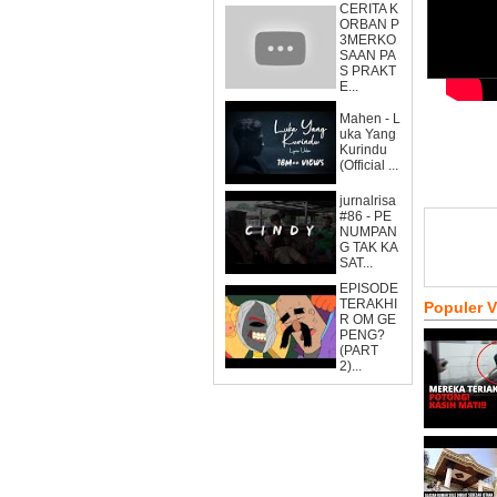
CERITA K
ORBAN P
3MERKO
SAAN PA
S PRAKT
E...
Mahen - L
uka Yang
Kurindu
(Official ...
jurnalrisa
#86 - PE
NUMPAN
G TAK KA
SAT...
EPISODE
TERAKHI
Populer 
R OM GE
PENG?
(PART
2)...