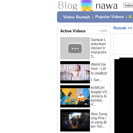
Video Rumah
|
Populer Videos
|
K
Rumah
>
Active Videos
Lebih
Sampai L
antunkan
Adzan! Ir
manputra
S...
Weird Ge
nius - Lat
hi (ꦭꦛꦶ)(f
t. Sar...
KISRUH
Nagita VS
Jessica Is
kandar,
A...
Aksi Song
ong Pria i
ni yang Bi
kin Tim...