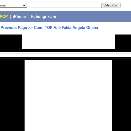
-POP
|
iPhone
|
Hubungi kami
>
Previous Page
>>
Cumi TOP V: 5 Fakta Angela Gilsha