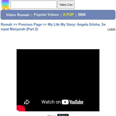
Video Rumah
|
Populer Videos
|
K-POP
|
BBM
Rumah
>>
Previous Page
>>
My Life My Story: Angela Gilsha, Se
mpat Menyerah (Part 2)
Lebih