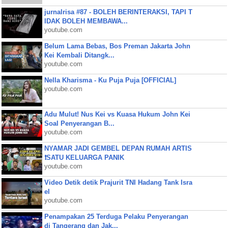
jurnalrisa #87 - BOLEH BERINTERAKSI, TAPI T
IDAK BOLEH MEMBAWA...
youtube.com
Belum Lama Bebas, Bos Preman Jakarta John
Kei Kembali Ditangk...
youtube.com
Nella Kharisma - Ku Puja Puja [OFFICIAL]
youtube.com
Adu Mulut! Nus Kei vs Kuasa Hukum John Kei
Soal Penyerangan B...
youtube.com
NYAMAR JADI GEMBEL DEPAN RUMAH ARTIS
❗SATU KELUARGA PANIK
youtube.com
Video Detik detik Prajurit TNI Hadang Tank Isra
el
youtube.com
Penampakan 25 Terduga Pelaku Penyerangan
di Tangerang dan Jak...