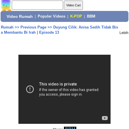
Video Rumah
|
Populer Videos
|
K-POP
|
BBM
Rumah
>>
Previous Page
>>
Duyung Cilik: Anisa Sedih Tidak Bis
a Membantu Bi Irah | Episode 13
Lebih