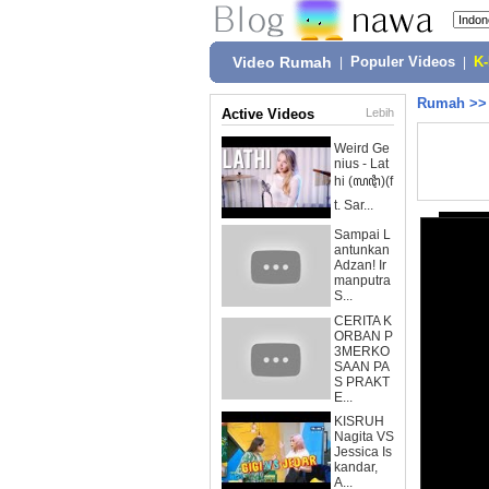
Video Rumah
|
Populer Videos
|
K
Rumah
>
Active Videos
Lebih
Weird Ge
nius - Lat
hi (ꦭꦛꦶ)(f
t. Sar...
Sampai L
antunkan
Adzan! Ir
manputra
S...
CERITA K
ORBAN P
3MERKO
SAAN PA
S PRAKT
E...
KISRUH
Nagita VS
Jessica Is
kandar,
A...