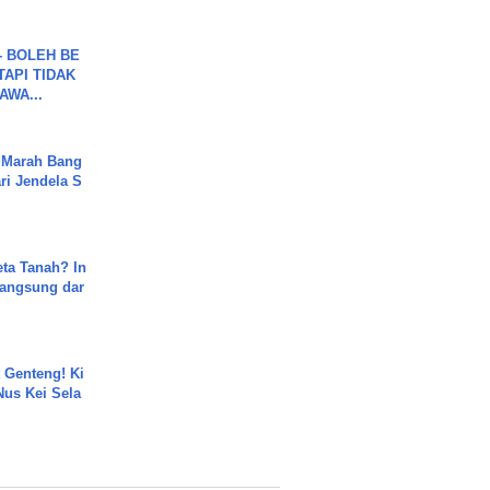
7 - BOLEH BE
TAPI TIDAK
WA...
 Marah Bang
ari Jendela S
.
ta Tanah? In
Langsung dar
 Genteng! Ki
Nus Kei Sela