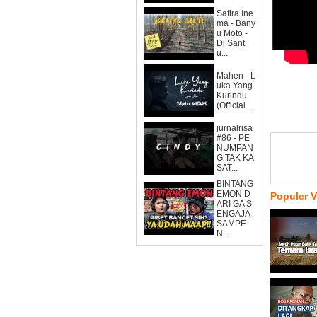
Safira Ine
ma - Bany
u Moto -
Dj Sant
u...
Mahen - L
uka Yang
Kurindu
(Official ...
jurnalrisa
#86 - PE
NUMPAN
G TAK KA
SAT...
BINTANG
EMON D
Populer 
ARI GA S
ENGAJA
SAMPE
N...