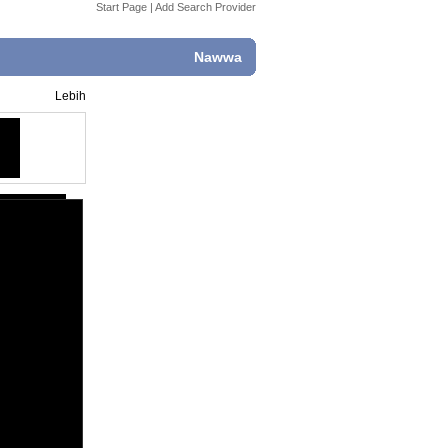
Start Page
|
Add Search Provider
Nawwa
Lebih