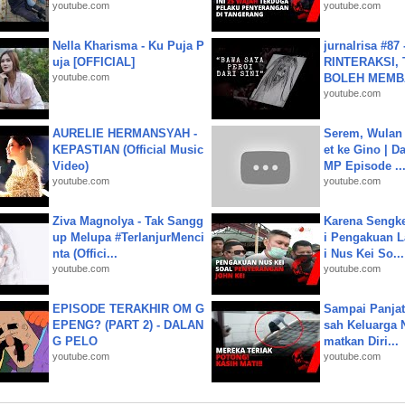
youtube.com
youtube.com
Nella Kharisma - Ku Puja P
jurnalrisa #8
uja [OFFICIAL]
RINTERAKSI, 
youtube.com
BOLEH MEMBA
youtube.com
AURELIE HERMANSYAH -
Serem, Wulan
KEPASTIAN (Official Music
et ke Gino | D
Video)
MP Episode ..
youtube.com
youtube.com
Ziva Magnolya - Tak Sangg
Karena Sengke
up Melupa #TerlanjurMenci
i Pengakuan 
nta (Offici...
i Nus Kei So...
youtube.com
youtube.com
EPISODE TERAKHIR OM G
Sampai Panjat
EPENG? (PART 2) - DALAN
sah Keluarga 
G PELO
matkan Diri...
youtube.com
youtube.com