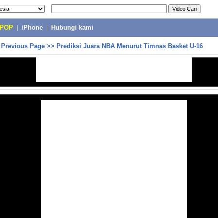
-POP
|
iPhone
|
Hubungi kami
>
Previous Page
>>
Prediksi Juara NBA Menurut Timnas Basket U-16