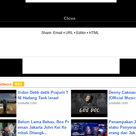
Close
6
Share:
Email
•
URL
•
Editor
•
HTML
Videos
Video Detik detik Prajurit T
Denny Caknan
NI Hadang Tank Israel
(Official Musi
youtube.com
youtube.com
Belum Lama Bebas, Bos Pr
Penampakan 2
eman Jakarta John Kei Ke
elaku Penyera
mbali Ditangk...
erang dan Jak.