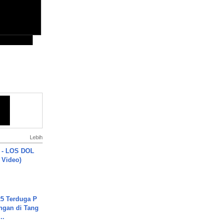
Lebih
 - LOS DOL
c Video)
5 Terduga P
ngan di Tang
..