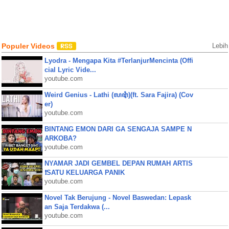
Populer Videos
Lebih
Lyodra - Mengapa Kita #TerlanjurMencinta (Offi
cial Lyric Vide...
youtube.com
Weird Genius - Lathi (ꦭꦛꦶ)(ft. Sara Fajira) (Cov
er)
youtube.com
BINTANG EMON DARI GA SENGAJA SAMPE N
ARKOBA?
youtube.com
NYAMAR JADI GEMBEL DEPAN RUMAH ARTIS
❗SATU KELUARGA PANIK
youtube.com
Novel Tak Berujung - Novel Baswedan: Lepask
an Saja Terdakwa (...
youtube.com