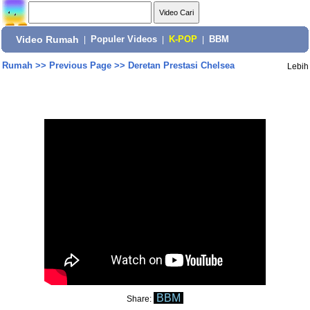
Video Rumah
|
Populer Videos
|
K-POP
|
BBM
Rumah
>>
Previous Page
>>
Deretan Prestasi Chelsea
Lebih
BBM
Share: