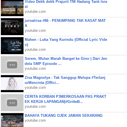
Video Detik detik Prajurit TNI Hadang Tank Isra
el
youtube.com
jurnalrisa #86 - PENUMPANG TAK KASAT MAT
A
youtube.com
Mahen - Luka Yang Kurindu (Official Lyric Vide
o)
youtube.com
Serem, Wulan Marah Banget ke Gino | Dari Jen
dela SMP Episode ...
youtube.com
Ziva Magnolya - Tak Sanggup Melupa #Terlanj
urMencinta (Offici...
youtube.com
CERITA KORBAN P3MERKOSAAN PAS PRAKT
EK KERJA LAPANGAN|#GritteB...
youtube.com
BAHAYA TUKANG OJEK JAMAN SEKARANG
youtube.com