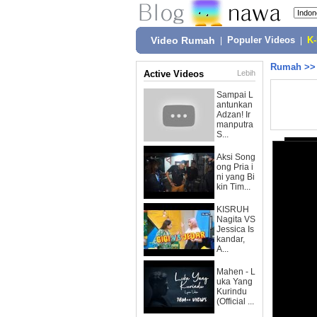
Video Rumah
|
Populer Videos
|
K
Rumah
>
Active Videos
Lebih
Sampai L
antunkan
Adzan! Ir
manputra
S...
Aksi Song
ong Pria i
ni yang Bi
kin Tim...
KISRUH
Nagita VS
Jessica Is
kandar,
A...
Mahen - L
uka Yang
Kurindu
(Official ...