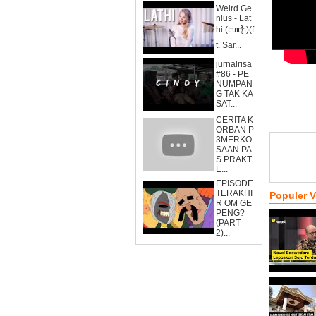
Weird Ge
nius - Lat
hi (ꦭꦛꦶ)(f
t. Sar...
jurnalrisa
#86 - PE
NUMPAN
G TAK KA
SAT...
CERITA K
ORBAN P
3MERKO
SAAN PA
S PRAKT
E...
EPISODE
TERAKHI
Populer 
R OM GE
PENG?
(PART
2)...