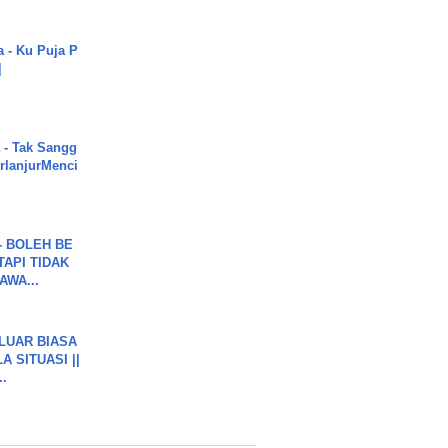
a - Ku Puja P
]
 - Tak Sangg
rlanjurMenci
7 - BOLEH BE
TAPI TIDAK
WA...
 LUAR BIASA
 SITUASI ||
..