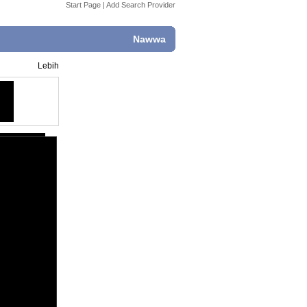
Start Page
|
Add Search Provider
Nawwa
Lebih