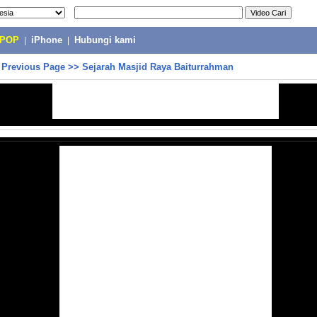
-POP
|
iPhone
|
Hubungi kami
>
Previous Page
>>
Sejarah Masjid Raya Baiturrahman