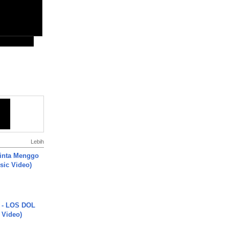
Lebih
inta Menggo
usic Video)
 - LOS DOL
c Video)