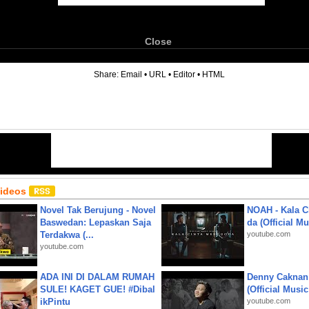
Close
6
Share:
Email
•
URL
•
Editor
•
HTML
Videos
Novel Tak Berujung - Novel
NOAH - Kala C
Baswedan: Lepaskan Saja
da (Official M
Terdakwa (...
youtube.com
youtube.com
ADA INI DI DALAM RUMAH
Denny Caknan
SULE! KAGET GUE! #Dibal
(Official Musi
ikPintu
youtube.com