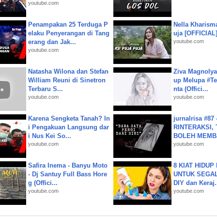
youtube.com
Penampakan 25 Terduga P
Nella Kharism
elaku Penyerangan di Tang
uja [OFFICIAL
erang dan Jak...
youtube.com
youtube.com
Natasha Wilona dan Stefan
Ziva Magnolya
William Reuni di Sinetron
up Melupa #Te
Terbaru S...
nta (Offici...
youtube.com
youtube.com
Karena Sengketa Tanah? In
jurnalrisa #8
i Pengakuan Langsung dar
RINTERAKSI, 
i Nus Kei So...
BOLEH MEMBA
youtube.com
youtube.com
Safira Inema - Banyu Moto
8 KIAT HIDUP
- Dj Santuy Full Bass Hore
UNTUK SEGALA
g (Offici...
DIY dan Keraj.
youtube.com
youtube.com