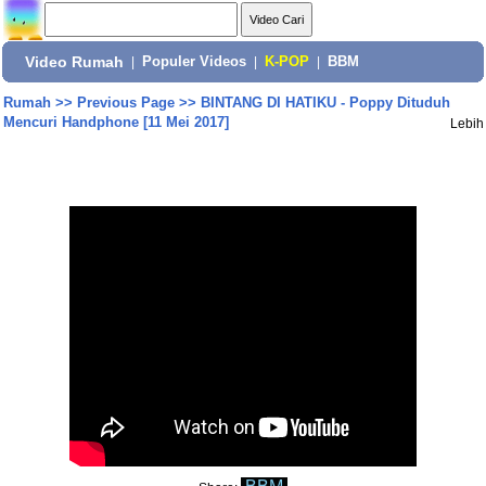
Video Rumah
|
Populer Videos
|
K-POP
|
BBM
Rumah
>>
Previous Page
>>
BINTANG DI HATIKU - Poppy Dituduh
Mencuri Handphone [11 Mei 2017]
Lebih