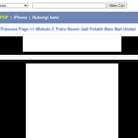
-POP
|
iPhone
|
Hubungi kami
>
Previous Page
>>
Widodo C Putro Resmi Jadi Pelatih Baru Bali United