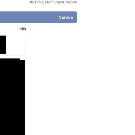
Start Page
|
Add Search Provider
Nawwa
Lebih