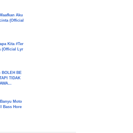
 Maafkan Aku
inta (Official
apa Kita #Ter
(Official Lyr
7 - BOLEH BE
TAPI TIDAK
WA...
- Banyu Moto
ll Bass Hore