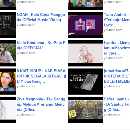
youtube.com
youtube.com
NOAH - Kala Cinta Menggo
Tiara Andini -
da (Official Music Video)
#TerlanjurMenc
youtube.com
Lyric...
youtube.com
Nella Kharisma - Ku Puja P
Lyodra - Meng
uja [OFFICIAL]
lanjurMencinta 
youtube.com
ic Vide...
youtube.com
8 KIAT HIDUP LUAR BIASA
jurnalrisa #8
UNTUK SEGALA SITUASI ||
RINTERAKSI, 
DIY dan Keraj...
BOLEH MEMBA
youtube.com
youtube.com
Ziva Magnolya - Tak Sangg
Safira Inema 
up Melupa #TerlanjurMenci
- Dj Santuy Fu
nta (Offici...
g (Offici...
youtube.com
youtube.com