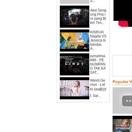
S...
Aksi Song
ong Pria i
ni yang Bi
kin Tim...
KISRUH
Nagita VS
Jessica Is
kandar,
A...
jurnalrisa
#86 - PE
NUMPAN
G TAK KA
SAT...
Weird Ge
Populer 
nius - Lat
hi (ꦭꦛꦶ)(f
t. Sar...