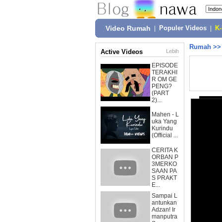
Video Rumah
|
Populer Videos
|
K
Rumah
>
Active Videos
Lebih
EPISODE
TERAKHI
R OM GE
PENG?
(PART
2)...
Mahen - L
uka Yang
Kurindu
(Official ...
CERITA K
ORBAN P
3MERKO
SAAN PA
S PRAKT
E...
Sampai L
antunkan
Adzan! Ir
manputra