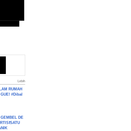
Lebih
DALAM RUMAH
GUE! #Dibal
 GEMBEL DE
RTIS❗SATU
ANIK