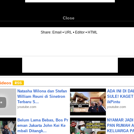
Close
6
Share:
Email
•
URL
•
Editor
•
HTML
Videos
Natasha Wilona dan Stefan
ADA INI DI 
William Reuni di Sinetron
SULE! KAGET 
Terbaru S...
ikPintu
youtube.com
youtube.com
Belum Lama Bebas, Bos Pr
NYAMAR JADI
eman Jakarta John Kei Ke
PAN RUMAH A
mbali Ditangk...
KELUARGA P