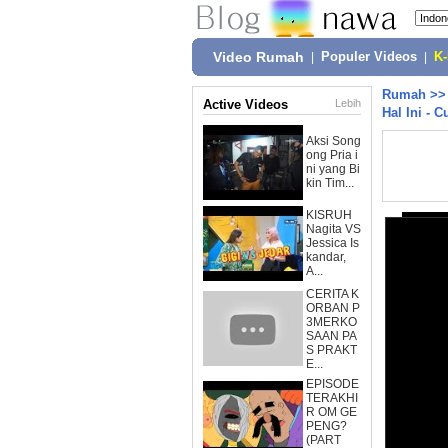
Video Rumah
|
Populer Videos
|
K
Rumah
>
Active Videos
Lebih
Hal Ini - 
Aksi Song
ong Pria i
ni yang Bi
kin Tim...
KISRUH
Nagita VS
Jessica Is
kandar,
A...
CERITA K
ORBAN P
3MERKO
SAAN PA
S PRAKT
E...
EPISODE
TERAKHI
R OM GE
PENG?
(PART