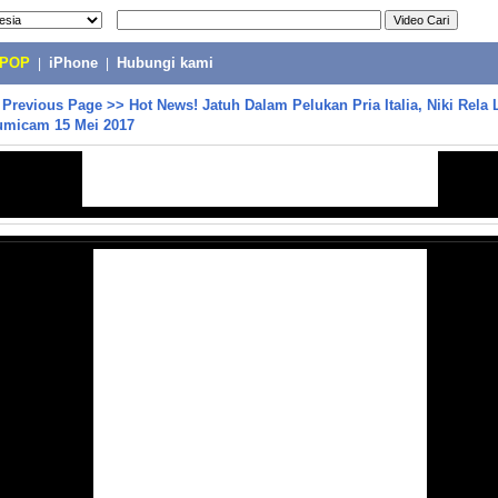
-POP
|
iPhone
|
Hubungi kami
>
Previous Page
>>
Hot News! Jatuh Dalam Pelukan Pria Italia, Niki Rela
Cumicam 15 Mei 2017