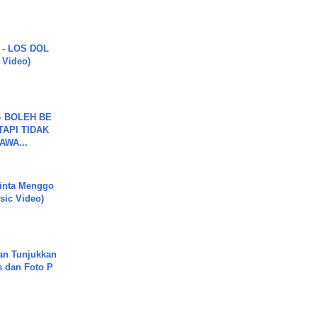
 - LOS DOL
c Video)
7 - BOLEH BE
TAPI TIDAK
WA...
inta Menggo
usic Video)
an Tunjukkan
s dan Foto P