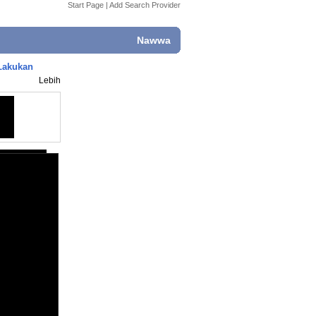
Start Page
|
Add Search Provider
Nawwa
 Lakukan
Lebih