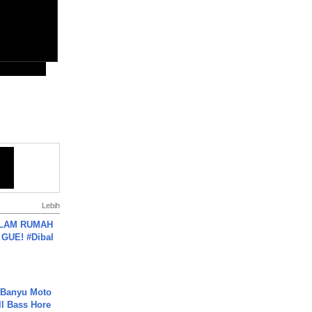
Lebih
DALAM RUMAH
GUE! #Dibal
- Banyu Moto
ll Bass Hore