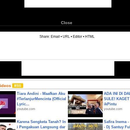
Close
6
Share:
Email
•
URL
•
Editor
•
HTML
Videos
Tiara Andini - Maafkan Aku
ADA INI DI 
#TerlanjurMencinta (Official
SULE! KAGET 
Lyric...
ikPintu
youtube.com
youtube.com
Karena Sengketa Tanah? In
Safira Inema 
i Pengakuan Langsung dar
- Dj Santuy Fu