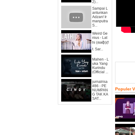
2)...
Sampai L
antunkan
Adzan! Ir
manputra
S...
Weird Ge
nius - Lat
hi (ꦭꦛꦶ)(f
t. Sar...
Mahen - L
uka Yang
Kurindu
(Official ...
jurnalrisa
#86 - PE
Populer 
NUMPAN
G TAK KA
SAT...