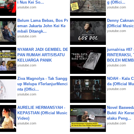
i Nus Kei So...
g (Offici...
youtube.com
youtube.com
Belum Lama Bebas, Bos Pr
Denny Caknan
eman Jakarta John Kei Ke
(Official Musi
mbali Ditangk...
youtube.com
youtube.com
NYAMAR JADI GEMBEL DE
jurnalrisa #8
PAN RUMAH ARTIS❗SATU
RINTERAKSI, 
KELUARGA PANIK
BOLEH MEMBA
youtube.com
youtube.com
Ziva Magnolya - Tak Sangg
NOAH - Kala C
up Melupa #TerlanjurMenci
da (Official M
nta (Offici...
youtube.com
youtube.com
AURELIE HERMANSYAH -
Novel Baswed
KEPASTIAN (Official Music
Bukti Air Kera
Video)
elaku Peng...
youtube.com
youtube.com