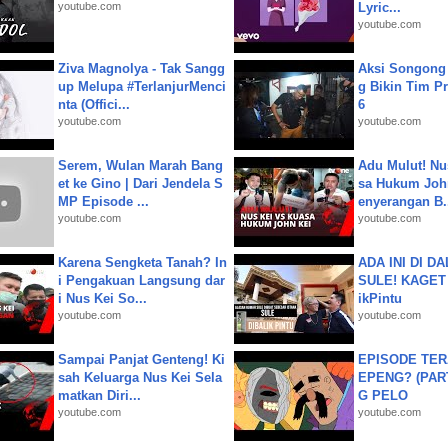
youtube.com
Lyric...
youtube.com
Ziva Magnolya - Tak Sangg
Aksi Songong 
up Melupa #TerlanjurMenci
g Bikin Tim Pr
nta (Offici...
6
youtube.com
youtube.com
Serem, Wulan Marah Bang
Adu Mulut! Nu
et ke Gino | Dari Jendela S
sa Hukum John
MP Episode ...
enyerangan B.
youtube.com
youtube.com
Karena Sengketa Tanah? In
ADA INI DI 
i Pengakuan Langsung dar
SULE! KAGET 
i Nus Kei So...
ikPintu
youtube.com
youtube.com
Sampai Panjat Genteng! Ki
EPISODE TER
sah Keluarga Nus Kei Sela
EPENG? (PART
matkan Diri...
G PELO
youtube.com
youtube.com