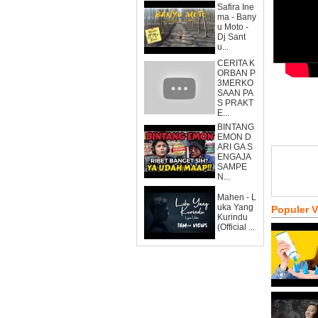
Safira Ine
ma - Bany
u Moto -
Dj Sant
u...
CERITA K
ORBAN P
3MERKO
SAAN PA
S PRAKT
E...
BINTANG
EMON D
ARI GA S
ENGAJA
SAMPE
N...
Mahen - L
uka Yang
Populer 
Kurindu
(Official ...