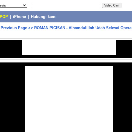
-POP
|
iPhone
|
Hubungi kami
>
Previous Page
>>
ROMAN PICISAN - Alhamdulillah Udah Selesai Operas