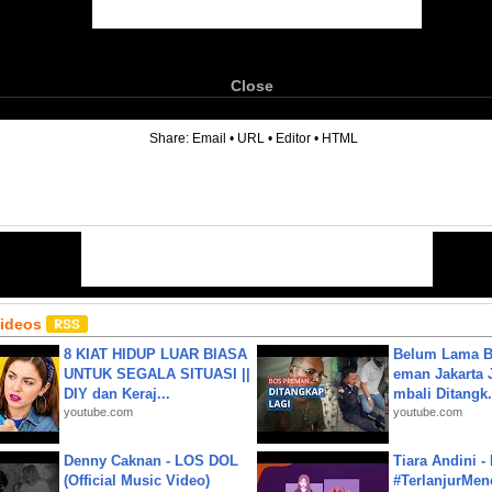
Close
6
Share:
Email
•
URL
•
Editor
•
HTML
Videos
8 KIAT HIDUP LUAR BIASA
Belum Lama B
UNTUK SEGALA SITUASI ||
eman Jakarta 
DIY dan Keraj...
mbali Ditangk.
youtube.com
youtube.com
Denny Caknan - LOS DOL
Tiara Andini -
(Official Music Video)
#TerlanjurMenc