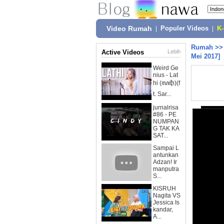
Video Rumah
|
Populer Videos
|
K
Rumah
>
Active Videos
Lebih
Mei 2017]
Weird Ge
nius - Lat
hi (ꦭꦛꦶ)(f
t. Sar...
jurnalrisa
#86 - PE
NUMPAN
G TAK KA
SAT...
Sampai L
antunkan
Adzan! Ir
manputra
S...
KISRUH
Nagita VS
Jessica Is
kandar,
A...