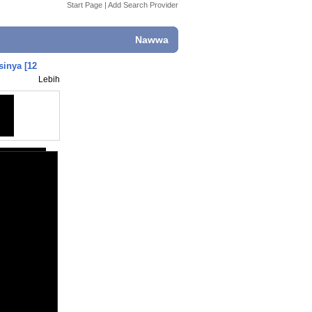
Start Page
|
Add Search Provider
Nawwa
inya [12
Lebih