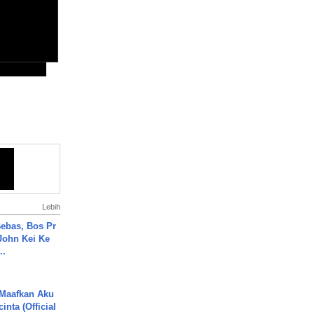
Lebih
ebas, Bos Pr
John Kei Ke
..
 Maafkan Aku
inta (Official