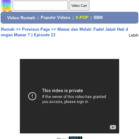
Video Rumah
|
Populer Videos
|
K-POP
|
BBM
Rumah
>>
Previous Page
>>
Mawar dan Melati: Fadel Jatuh Hati d
engan Mawar ? | Episode 13
Lebih