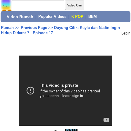
Video Rumah
|
Populer Videos
|
K-POP
|
BBM
Rumah
>>
Previous Page
>>
Duyung Cilik: Keyla dan Nadin Ingin
Hidup Didarat ? | Episode 17
Lebih