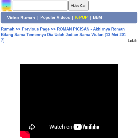
Video Rumah
|
Populer Videos
|
K-POP
|
BBM
Rumah
>>
Previous Page
>>
ROMAN PICISAN - Akhirnya Roman
Bilang Sama Temennya Dia Udah Jadian Sama Wulan [13 Mei 201
7]
Lebih