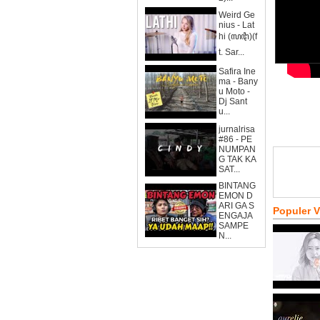
Weird Ge
nius - Lat
hi (ꦭꦛꦶ)(f
t. Sar...
Safira Ine
ma - Bany
u Moto -
Dj Sant
u...
jurnalrisa
#86 - PE
NUMPAN
G TAK KA
SAT...
BINTANG
EMON D
ARI GA S
Populer 
ENGAJA
SAMPE
N...