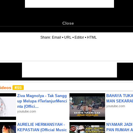
Close
6
Share:
Email
•
URL
•
Editor
•
HTML
Videos
Ziva Magnolya - Tak Sangg
BAHAYA TUKA
up Melupa #TerlanjurMenci
MAN SEKARA
nta (Offici...
youtube.com
youtube.com
AURELIE HERMANSYAH -
NYAMAR JADI
KEPASTIAN (Official Music
PAN RUMAH A