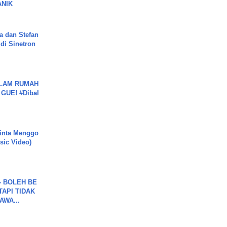
ANIK
a dan Stefan
di Sinetron
DALAM RUMAH
GUE! #Dibal
inta Menggo
usic Video)
7 - BOLEH BE
TAPI TIDAK
WA...