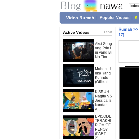
Video Rumah
|
Populer Videos
|
K
Rumah
>
Active Videos
Lebih
17]
Aksi Song
ong Pria i
ni yang Bi
kin Tim...
Mahen - L
uka Yang
Kurindu
(Official ...
KISRUH
Nagita VS
Jessica Is
kandar,
A...
EPISODE
TERAKHI
R OM GE
PENG?
(PART
2)...