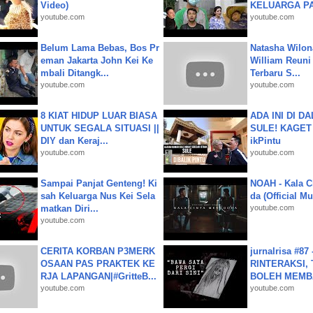
Video)
KELUARGA P
youtube.com
youtube.com
Belum Lama Bebas, Bos Pr
Natasha Wilon
eman Jakarta John Kei Ke
William Reuni 
mbali Ditangk...
Terbaru S...
youtube.com
youtube.com
8 KIAT HIDUP LUAR BIASA
ADA INI DI 
UNTUK SEGALA SITUASI ||
SULE! KAGET 
DIY dan Keraj...
ikPintu
youtube.com
youtube.com
Sampai Panjat Genteng! Ki
NOAH - Kala C
sah Keluarga Nus Kei Sela
da (Official M
matkan Diri...
youtube.com
youtube.com
CERITA KORBAN P3MERK
jurnalrisa #8
OSAAN PAS PRAKTEK KE
RINTERAKSI, 
RJA LAPANGAN|#GritteB...
BOLEH MEMBA
youtube.com
youtube.com