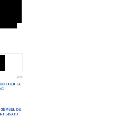
Lebih
NG OJEK JA
NG
 GEMBEL DE
RTIS❗SATU