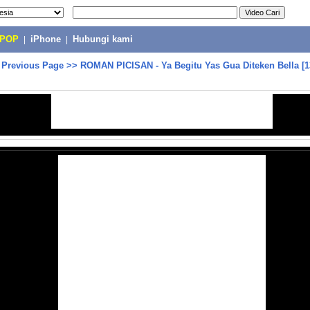
-POP
|
iPhone
|
Hubungi kami
>
Previous Page
>>
ROMAN PICISAN - Ya Begitu Yas Gua Diteken Bella [1