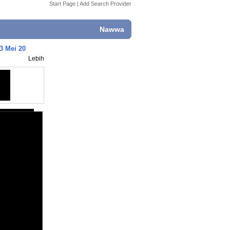
Start Page
|
Add Search Provider
Nawwa
3 Mei 20
Lebih