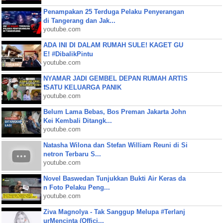
Penampakan 25 Terduga Pelaku Penyerangan
di Tangerang dan Jak...
youtube.com
ADA INI DI DALAM RUMAH SULE! KAGET GU
E! #DibalikPintu
youtube.com
NYAMAR JADI GEMBEL DEPAN RUMAH ARTIS
❗SATU KELUARGA PANIK
youtube.com
Belum Lama Bebas, Bos Preman Jakarta John
Kei Kembali Ditangk...
youtube.com
Natasha Wilona dan Stefan William Reuni di Si
netron Terbaru S...
youtube.com
Novel Baswedan Tunjukkan Bukti Air Keras da
n Foto Pelaku Peng...
youtube.com
Ziva Magnolya - Tak Sanggup Melupa #Terlanj
urMencinta (Offici...