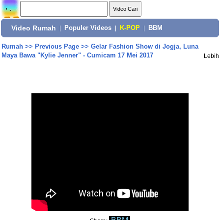
Video Rumah
|
Populer Videos
|
K-POP
|
BBM
Rumah
>>
Previous Page
>>
Gelar Fashion Show di Jogja, Luna
Maya Bawa "Kylie Jenner" - Cumicam 17 Mei 2017
Lebih