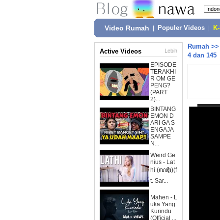
Video Rumah
|
Populer Videos
|
K
Rumah
>
Active Videos
Lebih
4 dan 145
EPISODE
TERAKHI
R OM GE
PENG?
(PART
2)...
BINTANG
EMON D
ARI GA S
ENGAJA
SAMPE
N...
Weird Ge
nius - Lat
hi (ꦭꦛꦶ)(f
t. Sar...
Mahen - L
uka Yang
Kurindu
(Official ...