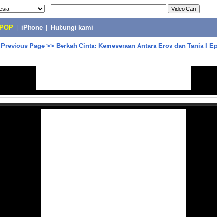
-POP
|
iPhone
|
Hubungi kami
>
Previous Page
>>
Berkah Cinta: Kemeseraan Antara Eros dan Tania I E