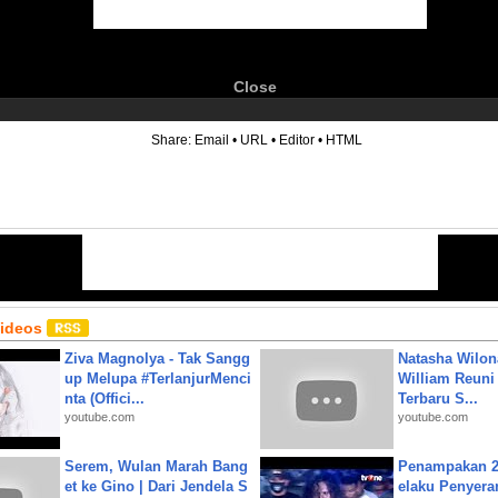
Close
6
Share:
Email
•
URL
•
Editor
•
HTML
Videos
Ziva Magnolya - Tak Sangg
Natasha Wilon
up Melupa #TerlanjurMenci
William Reuni 
nta (Offici...
Terbaru S...
youtube.com
youtube.com
Serem, Wulan Marah Bang
Penampakan 2
et ke Gino | Dari Jendela S
elaku Penyera