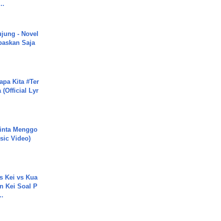
..
ujung - Novel
paskan Saja
apa Kita #Ter
(Official Lyr
inta Menggo
usic Video)
s Kei vs Kua
 Kei Soal P
..