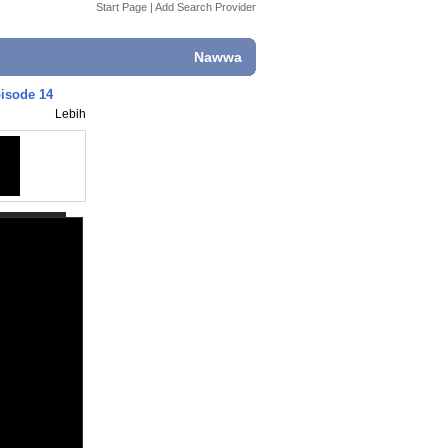
Start Page
|
Add Search Provider
Nawwa
pisode 14
Lebih