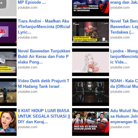
MP Episode ...
erang dan Jak.
youtube.com
youtube.com
Tiara Andini - Maafkan Aku
Novel Tak Ber
#TerlanjurMencinta (Official
Baswedan: Le
Lyric...
Terdakwa (...
youtube.com
youtube.com
Novel Baswedan Tunjukkan
Lyodra - Meng
Bukti Air Keras dan Foto P
lanjurMencinta 
elaku Peng...
ic Vide...
youtube.com
youtube.com
Video Detik detik Prajurit T
NOAH - Kala C
NI Hadang Tank Israel
da (Official M
youtube.com
youtube.com
8 KIAT HIDUP LUAR BIASA
Adu Mulut! Nu
UNTUK SEGALA SITUASI ||
sa Hukum John
DIY dan Keraj...
enyerangan B.
youtube.com
youtube.com