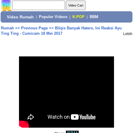
Video Rumah
|
Populer Videos
|
K-POP
|
BBM
Rumah
>>
Previous Page
>>
Bilqis Banyak Haters, Ini Reaksi Ayu
Ting Ting - Cumicam 18 Mei 2017
Lebih