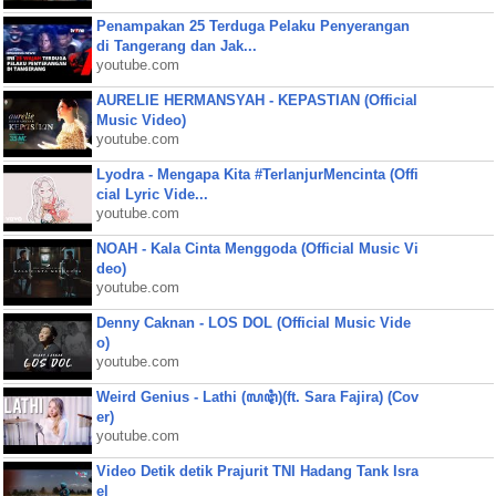
Penampakan 25 Terduga Pelaku Penyerangan
di Tangerang dan Jak...
youtube.com
AURELIE HERMANSYAH - KEPASTIAN (Official
Music Video)
youtube.com
Lyodra - Mengapa Kita #TerlanjurMencinta (Offi
cial Lyric Vide...
youtube.com
NOAH - Kala Cinta Menggoda (Official Music Vi
deo)
youtube.com
Denny Caknan - LOS DOL (Official Music Vide
o)
youtube.com
Weird Genius - Lathi (ꦭꦛꦶ)(ft. Sara Fajira) (Cov
er)
youtube.com
Video Detik detik Prajurit TNI Hadang Tank Isra
el