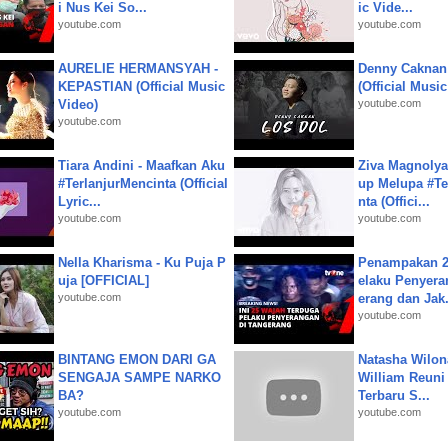
i Nus Kei So...
ic Vide...
youtube.com
youtube.com
AURELIE HERMANSYAH -
Denny Caknan
KEPASTIAN (Official Music
(Official Musi
Video)
youtube.com
youtube.com
Tiara Andini - Maafkan Aku
Ziva Magnolya
#TerlanjurMencinta (Official
up Melupa #Te
Lyric...
nta (Offici...
youtube.com
youtube.com
Nella Kharisma - Ku Puja P
Penampakan 2
uja [OFFICIAL]
elaku Penyera
youtube.com
erang dan Jak.
youtube.com
BINTANG EMON DARI GA
Natasha Wilon
SENGAJA SAMPE NARKO
William Reuni 
BA?
Terbaru S...
youtube.com
youtube.com