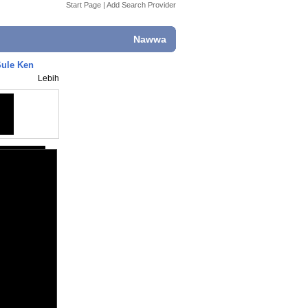
Start Page
|
Add Search Provider
Nawwa
Sule Ken
Lebih