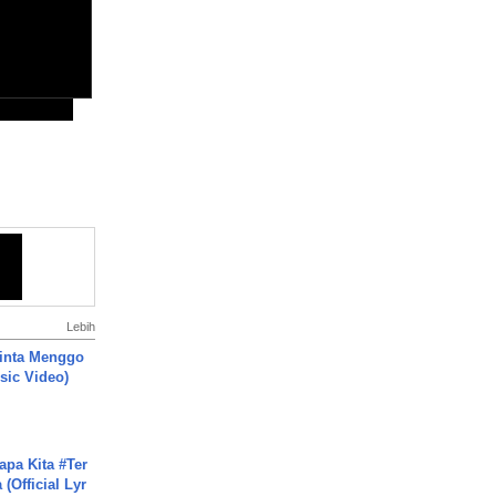
Lebih
inta Menggo
usic Video)
apa Kita #Ter
(Official Lyr