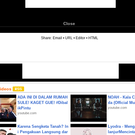
Close
6
Share:
Email
•
URL
•
Editor
•
HTML
Videos
ADA INI DI DALAM RUMAH
NOAH - Kala C
SULE! KAGET GUE! #Dibal
da (Official M
ikPintu
youtube.com
youtube.com
Karena Sengketa Tanah? In
Lyodra - Meng
i Pengakuan Langsung dar
lanjurMencinta 