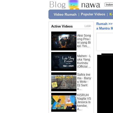
Video Rumah
|
Populer Videos
|
K
Rumah
>
Active Videos
Lebih
a Mantra 
Aksi Song
ong Pria i
ni yang Bi
kin Tim...
Mahen - L
uka Yang
Kurindu
(Official ...
Safira Ine
ma - Bany
u Moto -
Dj Sant
u...
KISRUH
Nagita VS
Jessica Is
kandar,
A...