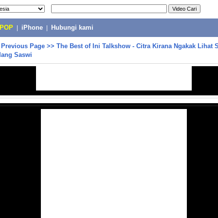
-POP
|
iPhone
|
Hubungi kami
>
Previous Page
>>
The Best of Ini Talkshow - Citra Kirana Ngakak Lihat 
Mang Saswi