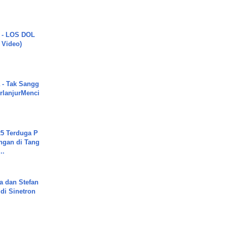
 - LOS DOL
c Video)
 - Tak Sangg
rlanjurMenci
5 Terduga P
ngan di Tang
..
a dan Stefan
di Sinetron