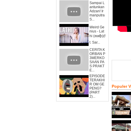
Sampai L
antunkan
Adzan! Ir
manputra
S...
Weird Ge
nius - Lat
hi (ꦭꦛꦶ)(f
t. Sar...
CERITA K
ORBAN P
3MERKO
SAAN PA
S PRAKT
E...
EPISODE
TERAKHI
R OM GE
Populer 
PENG?
(PART
2)...