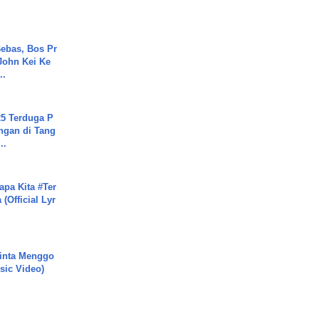
ebas, Bos Pr
John Kei Ke
..
5 Terduga P
ngan di Tang
..
apa Kita #Ter
(Official Lyr
inta Menggo
usic Video)