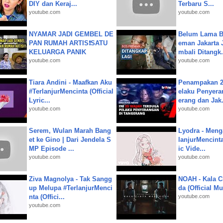
DIY dan Keraj...
Terbaru S...
youtube.com
youtube.com
NYAMAR JADI GEMBEL DE
Belum Lama B
PAN RUMAH ARTIS❗SATU
eman Jakarta 
KELUARGA PANIK
mbali Ditangk.
youtube.com
youtube.com
Tiara Andini - Maafkan Aku
Penampakan 2
#TerlanjurMencinta (Official
elaku Penyera
Lyric...
erang dan Jak.
youtube.com
youtube.com
Serem, Wulan Marah Bang
Lyodra - Meng
et ke Gino | Dari Jendela S
lanjurMencinta 
MP Episode ...
ic Vide...
youtube.com
youtube.com
Ziva Magnolya - Tak Sangg
NOAH - Kala C
up Melupa #TerlanjurMenci
da (Official M
nta (Offici...
youtube.com
youtube.com