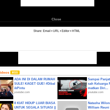
Close
6
Share:
Email
•
URL
•
Editor
•
HTML
Videos
ADA INI DI DALAM RUMAH
Sampai Panjat
SULE! KAGET GUE! #Dibal
sah Keluarga 
ikPintu
matkan Diri...
youtube.com
youtube.com
8 KIAT HIDUP LUAR BIASA
Natasha Wilon
UNTUK SEGALA SITUASI ||
William Reuni 