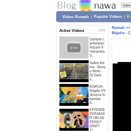
Video Rumah
|
Populer Videos
|
K
Rumah
>
Active Videos
Lebih
Majelis - 
Sampai L
antunkan
Adzan! Ir
manputra
S...
Safira Ine
ma - Bany
u Moto -
Dj Sant
u...
KISRUH
Nagita VS
Jessica Is
kandar,
A...
EPISODE
TERAKHI
R OM GE
PENG?
(PART
2)...