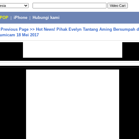
-POP
|
iPhone
|
Hubungi kami
>
Previous Page
>>
Hot News! Pihak Evelyn Tantang Aming Bersumpah d
Cumicam 18 Mei 2017