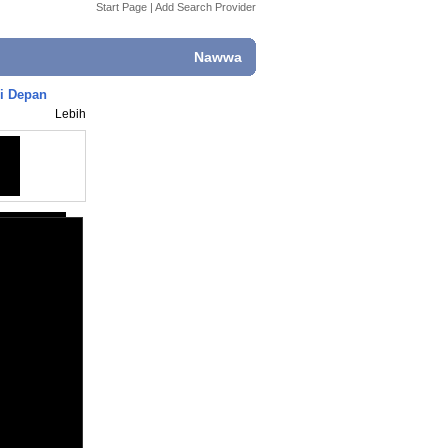
Start Page
|
Add Search Provider
Nawwa
i Depan
Lebih