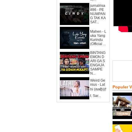
jurnalrisa
#86 - PE
NUMPAN
G TAK KA
SAT...
Mahen - L
uka Yang
Kurindu
(Official ...
BINTANG
EMON D
ARI GA S
ENGAJA
SAMPE
N...
Weird Ge
nius - Lat
Populer 
hi (ꦭꦛꦶ)(f
t. Sar...