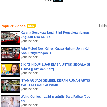
BBM
Share:
Populer Videos
Lebih
Karena Sengketa Tanah? Ini Pengakuan Langs
ung dari Nus Kei So...
youtube.com
Adu Mulut! Nus Kei vs Kuasa Hukum John Kei
Soal Penyerangan B...
youtube.com
8 KIAT HIDUP LUAR BIASA UNTUK SEGALA SI
TUASI || DIY dan Keraj...
youtube.com
NYAMAR JADI GEMBEL DEPAN RUMAH ARTIS
❗SATU KELUARGA PANIK
youtube.com
Weird Genius - Lathi (ꦭꦛꦶ)(ft. Sara Fajira) (Cov
er)
youtube.com