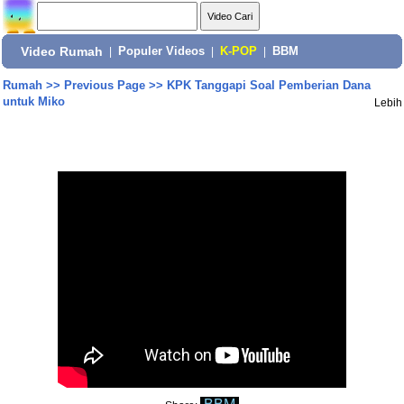
Video Rumah
|
Populer Videos
|
K-POP
|
BBM
Rumah
>>
Previous Page
>>
KPK Tanggapi Soal Pemberian Dana
untuk Miko
Lebih