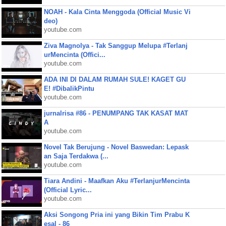
NOAH - Kala Cinta Menggoda (Official Music Vi
deo)
youtube.com
Ziva Magnolya - Tak Sanggup Melupa #Terlanj
urMencinta (Offici...
youtube.com
ADA INI DI DALAM RUMAH SULE! KAGET GU
E! #DibalikPintu
youtube.com
jurnalrisa #86 - PENUMPANG TAK KASAT MAT
A
youtube.com
Novel Tak Berujung - Novel Baswedan: Lepask
an Saja Terdakwa (...
youtube.com
Tiara Andini - Maafkan Aku #TerlanjurMencinta
(Official Lyric...
youtube.com
Aksi Songong Pria ini yang Bikin Tim Prabu K
esal - 86