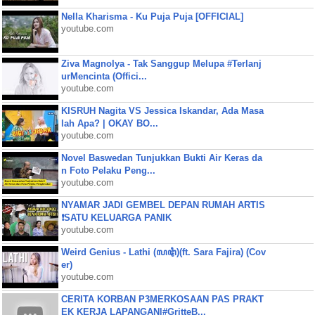
Nella Kharisma - Ku Puja Puja [OFFICIAL]
youtube.com
Ziva Magnolya - Tak Sanggup Melupa #Terlanj
urMencinta (Offici...
youtube.com
KISRUH Nagita VS Jessica Iskandar, Ada Masa
lah Apa? | OKAY BO...
youtube.com
Novel Baswedan Tunjukkan Bukti Air Keras da
n Foto Pelaku Peng...
youtube.com
NYAMAR JADI GEMBEL DEPAN RUMAH ARTIS
❗SATU KELUARGA PANIK
youtube.com
Weird Genius - Lathi (ꦭꦛꦶ)(ft. Sara Fajira) (Cov
er)
youtube.com
CERITA KORBAN P3MERKOSAAN PAS PRAKT
EK KERJA LAPANGAN|#GritteB...