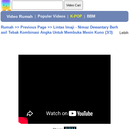
Video Rumah
|
Populer Videos
|
K-POP
|
BBM
Rumah
>>
Previous Page
>>
Lintas Imaji - Nimaz Dewantary Berh
asil Tebak Kombinasi Angka Untuk Membuka Mesin Kuno (3/3)
Lebih