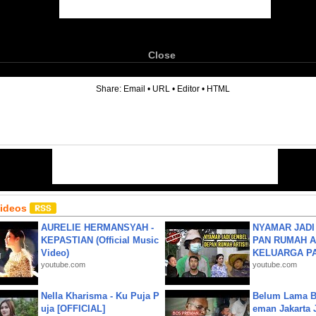
Close
6
Share:
Email
•
URL
•
Editor
•
HTML
Videos
AURELIE HERMANSYAH -
NYAMAR JADI
KEPASTIAN (Official Music
PAN RUMAH A
Video)
KELUARGA P
youtube.com
youtube.com
Nella Kharisma - Ku Puja P
Belum Lama B
uja [OFFICIAL]
eman Jakarta 