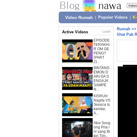
Video Rumah
|
Populer Videos
|
K
Rumah
>
Active Videos
Lebih
lihat Pak 
EPISODE
TERAKHI
R OM GE
PENG?
(PART
2)...
BINTANG
EMON D
ARI GA S
ENGAJA
SAMPE
N...
KISRUH
Nagita VS
Jessica Is
kandar,
A...
Aksi Song
ong Pria i
ni yang Bi
kin Tim...