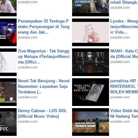
youtube.com
mbali Ditangk.
youtube.com
Penampakan 25 Terduga P
Lyodra - Meng
elaku Penyerangan di Tang
lanjurMencinta 
erang dan Jak...
ic Vide...
youtube.com
youtube.com
Ziva Magnolya - Tak Sangg
NOAH - Kala C
up Melupa #TerlanjurMenci
da (Official M
nta (Offici...
youtube.com
youtube.com
Novel Tak Berujung - Novel
jurnalrisa #8
Baswedan: Lepaskan Saja
RINTERAKSI, 
Terdakwa (...
BOLEH MEMBA
youtube.com
youtube.com
Denny Caknan - LOS DOL
Video Detik det
(Official Music Video)
NI Hadang Tank
youtube.com
youtube.com