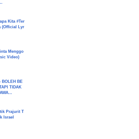
..
apa Kita #Ter
(Official Lyr
inta Menggo
usic Video)
7 - BOLEH BE
TAPI TIDAK
WA...
ik Prajurit T
 Israel