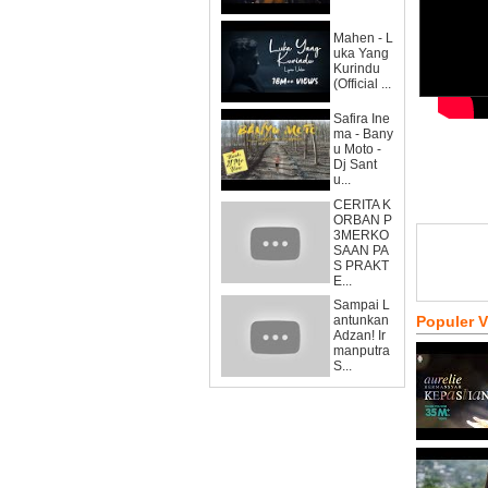
Mahen - L
uka Yang
Kurindu
(Official ...
Safira Ine
ma - Bany
u Moto -
Dj Sant
u...
CERITA K
ORBAN P
3MERKO
SAAN PA
S PRAKT
E...
Sampai L
antunkan
Populer 
Adzan! Ir
manputra
S...