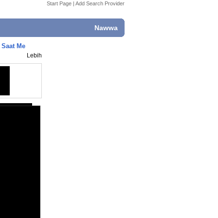
Start Page
|
Add Search Provider
Nawwa
i Saat Me
Lebih