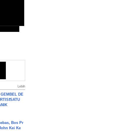
Lebih
 GEMBEL DE
RTIS❗SATU
ANIK
ebas, Bos Pr
John Kei Ke