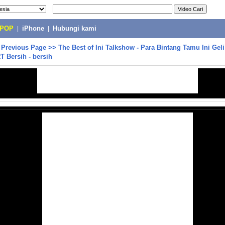
-POP
|
iPhone
|
Hubungi kami
>
Previous Page
>>
The Best of Ini Talkshow - Para Bintang Tamu Ini Gel
RT Bersih - bersih