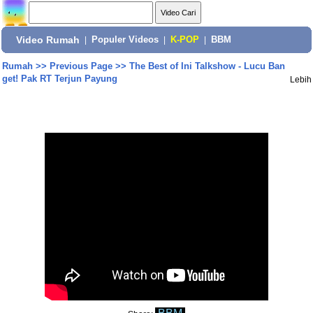
Video Rumah
|
Populer Videos
|
K-POP
|
BBM
Rumah
>>
Previous Page
>>
The Best of Ini Talkshow - Lucu Ban
get! Pak RT Terjun Payung
Lebih