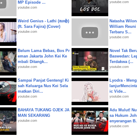
MP Episode ...
youtube.com
youtube.com
Weird Genius - Lathi (ꦭꦛꦶ)
Natasha Wilon
(ft. Sara Fajira) (Cover)
William Reuni 
youtube.com
Terbaru S...
youtube.com
Belum Lama Bebas, Bos Pr
Novel Tak Ber
eman Jakarta John Kei Ke
Baswedan: Le
mbali Ditangk...
Terdakwa (...
youtube.com
youtube.com
Sampai Panjat Genteng! Ki
Lyodra - Meng
sah Keluarga Nus Kei Sela
lanjurMencinta 
matkan Diri...
ic Vide...
youtube.com
youtube.com
BAHAYA TUKANG OJEK JA
Adu Mulut! Nu
MAN SEKARANG
sa Hukum John
youtube.com
enyerangan B.
youtube.com