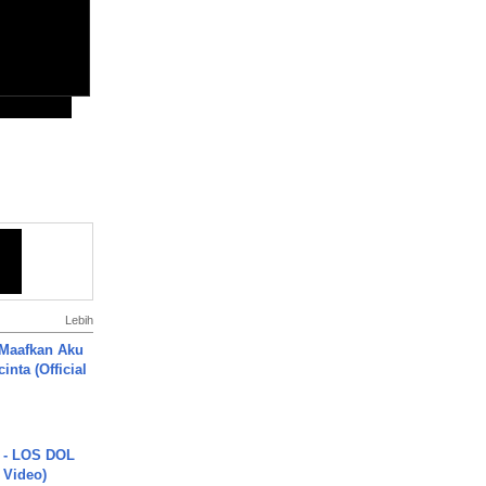
Lebih
 Maafkan Aku
inta (Official
 - LOS DOL
c Video)