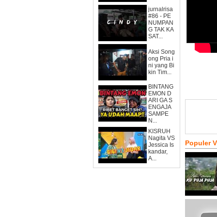
jurnalrisa
#86 - PE
NUMPAN
G TAK KA
SAT...
Aksi Song
ong Pria i
ni yang Bi
kin Tim...
BINTANG
EMON D
ARI GA S
ENGAJA
SAMPE
N...
KISRUH
Nagita VS
Populer 
Jessica Is
kandar,
A...