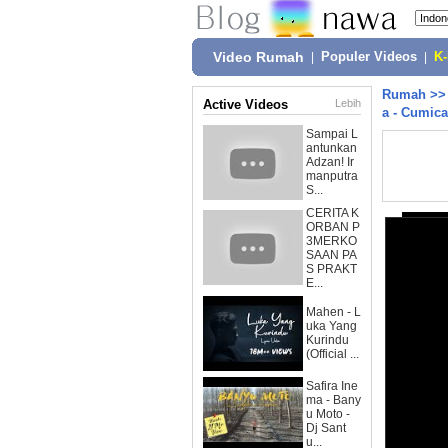
Video Rumah
|
Populer Videos
|
K
Rumah
>
Active Videos
Lebih
a - Cumic
Sampai L
antunkan
Adzan! Ir
manputra
S...
CERITA K
ORBAN P
3MERKO
SAAN PA
S PRAKT
E...
Mahen - L
uka Yang
Kurindu
(Official ...
Safira Ine
ma - Bany
u Moto -
Dj Sant
u...