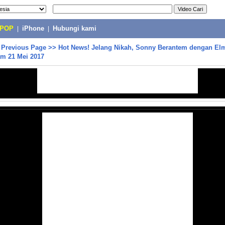
-POP
|
iPhone
|
Hubungi kami
>
Previous Page
>>
Hot News! Jelang Nikah, Sonny Berantem dengan El
am 21 Mei 2017