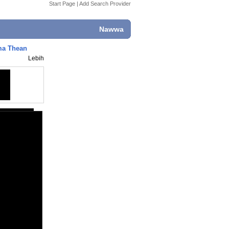
Start Page
|
Add Search Provider
Nawwa
ma Thean
Lebih