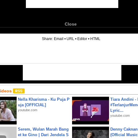
Close
6
Share:
Email
•
URL
•
Editor
•
HTML
Videos
Nella Kharisma - Ku Puja P
Tiara Andini -
uja [OFFICIAL]
#TerlanjurMenc
youtube.com
Lyric...
youtube.com
Serem, Wulan Marah Bang
Denny Caknan
et ke Gino | Dari Jendela S
(Official Musi