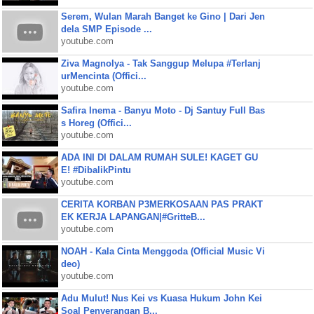
Serem, Wulan Marah Banget ke Gino | Dari Jen
dela SMP Episode ...
youtube.com
Ziva Magnolya - Tak Sanggup Melupa #Terlanj
urMencinta (Offici...
youtube.com
Safira Inema - Banyu Moto - Dj Santuy Full Bas
s Horeg (Offici...
youtube.com
ADA INI DI DALAM RUMAH SULE! KAGET GU
E! #DibalikPintu
youtube.com
CERITA KORBAN P3MERKOSAAN PAS PRAKT
EK KERJA LAPANGAN|#GritteB...
youtube.com
NOAH - Kala Cinta Menggoda (Official Music Vi
deo)
youtube.com
Adu Mulut! Nus Kei vs Kuasa Hukum John Kei
Soal Penyerangan B...