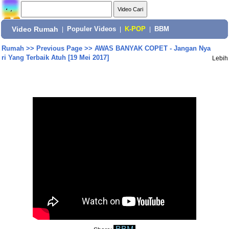
Video Rumah
|
Populer Videos
|
K-POP
|
BBM
Rumah
>>
Previous Page
>>
AWAS BANYAK COPET - Jangan Nya
ri Yang Terbaik Atuh [19 Mei 2017]
Lebih