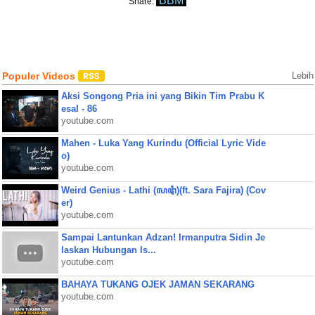
BBM
Share:
Populer Videos
Lebih
Aksi Songong Pria ini yang Bikin Tim Prabu K
esal - 86
youtube.com
Mahen - Luka Yang Kurindu (Official Lyric Vide
o)
youtube.com
Weird Genius - Lathi (ꦭꦛꦶ)(ft. Sara Fajira) (Cov
er)
youtube.com
Sampai Lantunkan Adzan! Irmanputra Sidin Je
laskan Hubungan Is...
youtube.com
BAHAYA TUKANG OJEK JAMAN SEKARANG
youtube.com