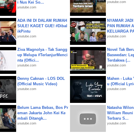
i Nus Kei So...
youtube.com
youtube.com
ADA INI DI DALAM RUMAH
NYAMAR JADI
SULE! KAGET GUE! #Dibal
PAN RUMAH A
ikPintu
KELUARGA P
youtube.com
youtube.com
Ziva Magnolya - Tak Sangg
Novel Tak Ber
up Melupa #TerlanjurMenci
Baswedan: Le
nta (Offici...
Terdakwa (...
youtube.com
youtube.com
Denny Caknan - LOS DOL
Mahen - Luka 
(Official Music Video)
u (Official Lyr
youtube.com
youtube.com
Belum Lama Bebas, Bos Pr
Natasha Wilon
eman Jakarta John Kei Ke
William Reuni 
mbali Ditangk...
Terbaru S...
youtube.com
youtube.com