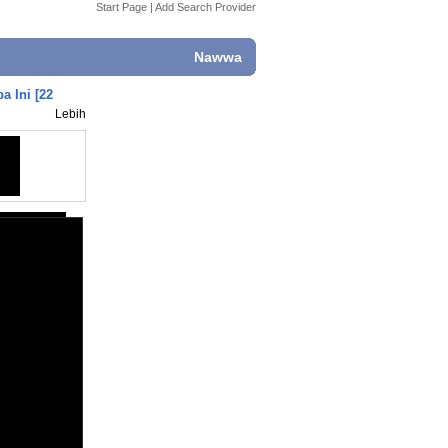
Start Page
|
Add Search Provider
Nawwa
 Ini [22
Lebih