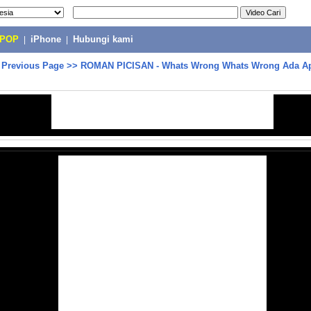
-POP
|
iPhone
|
Hubungi kami
>
Previous Page
>>
ROMAN PICISAN - Whats Wrong Whats Wrong Ada Apa