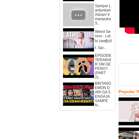
Sampai L
antunkan
Adzan! Ir
manputra
S...
Weird Ge
nius - Lat
hi (ꦭꦛꦶ)(f
t. Sar...
EPISODE
TERAKHI
R OM GE
PENG?
(PART
2)...
BINTANG
EMON D
Populer 
ARI GA S
ENGAJA
SAMPE
N...