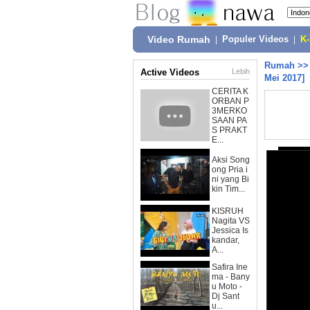
Video Rumah
|
Populer Videos
|
K
Rumah
>
Active Videos
Lebih
Mei 2017]
CERITA K
ORBAN P
3MERKO
SAAN PA
S PRAKT
E...
Aksi Song
ong Pria i
ni yang Bi
kin Tim...
KISRUH
Nagita VS
Jessica Is
kandar,
A...
Safira Ine
ma - Bany
u Moto -
Dj Sant
u...