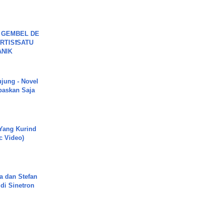
 GEMBEL DE
RTIS❗SATU
ANIK
ujung - Novel
paskan Saja
Yang Kurind
ic Video)
a dan Stefan
di Sinetron