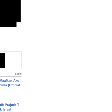
Lebih
 Maafkan Aku
inta (Official
ik Prajurit T
 Israel