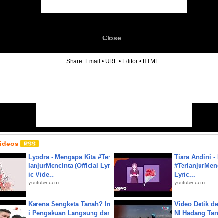
Close
6
Share:
Email
•
URL
•
Editor
•
HTML
Videos
Lyodra - Mengapa Kita #Ter
Tiara Andini -
lanjurMencinta (Official Lyr
#TerlanjurMenc
ic Vide...
Lyric...
youtube.com
youtube.com
Karena Sengketa Tanah? In
Video Detik det
i Pengakuan Langsung dar
NI Hadang Tank