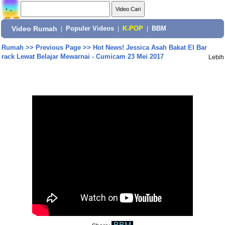
Video Rumah
|
Populer Videos
|
K-POP
|
BBM
Rumah
>>
Previous Page
>>
Hot News! Jessica Asah Bakat El Bar
rack Lewat Belajar Mewarnai - Cumicam 23 Mei 2017
Lebih