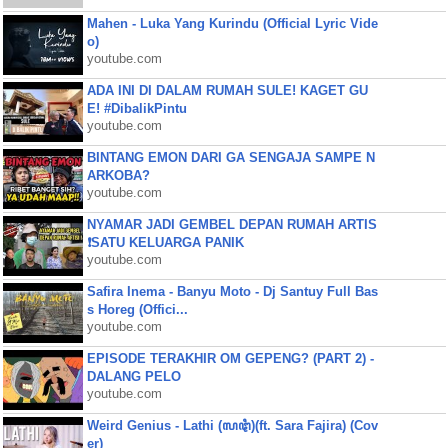
Mahen - Luka Yang Kurindu (Official Lyric Vide
o)
youtube.com
ADA INI DI DALAM RUMAH SULE! KAGET GU
E! #DibalikPintu
youtube.com
BINTANG EMON DARI GA SENGAJA SAMPE N
ARKOBA?
youtube.com
NYAMAR JADI GEMBEL DEPAN RUMAH ARTIS
❗SATU KELUARGA PANIK
youtube.com
Safira Inema - Banyu Moto - Dj Santuy Full Bas
s Horeg (Offici...
youtube.com
EPISODE TERAKHIR OM GEPENG? (PART 2) -
DALANG PELO
youtube.com
Weird Genius - Lathi (ꦭꦛꦶ)(ft. Sara Fajira) (Cov
er)