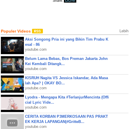
BBM
Share:
Populer Videos
Lebih
Aksi Songong Pria ini yang Bikin Tim Prabu K
esal - 86
youtube.com
Belum Lama Bebas, Bos Preman Jakarta John
Kei Kembali Ditangk...
youtube.com
KISRUH Nagita VS Jessica Iskandar, Ada Masa
lah Apa? | OKAY BO...
youtube.com
Lyodra - Mengapa Kita #TerlanjurMencinta (Offi
cial Lyric Vide...
youtube.com
CERITA KORBAN P3MERKOSAAN PAS PRAKT
EK KERJA LAPANGAN|#GritteB...
youtube.com