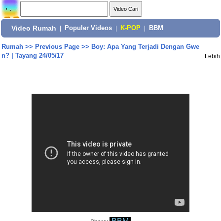
Video Rumah
|
Populer Videos
|
K-POP
|
BBM
Rumah
>>
Previous Page
>>
Boy: Apa Yang Terjadi Dengan Gwe
n? | Tayang 24/05/17
Lebih