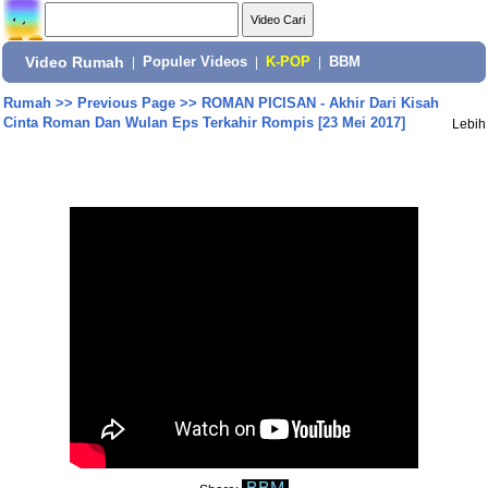
Video Rumah
|
Populer Videos
|
K-POP
|
BBM
Rumah
>>
Previous Page
>>
ROMAN PICISAN - Akhir Dari Kisah
Cinta Roman Dan Wulan Eps Terkahir Rompis [23 Mei 2017]
Lebih