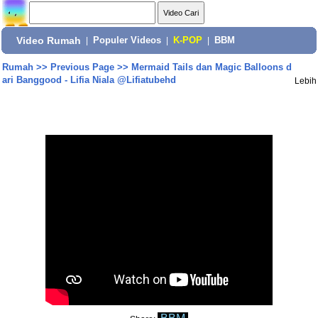
Video Rumah
|
Populer Videos
|
K-POP
|
BBM
Rumah
>>
Previous Page
>>
Mermaid Tails dan Magic Balloons d
ari Banggood - Lifia Niala @Lifiatubehd
Lebih