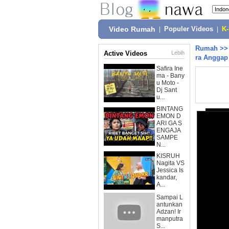
Video Rumah
|
Populer Videos
|
K
Rumah
>
Active Videos
Lebih
ra Anggap
Safira Ine
ma - Bany
u Moto -
Dj Sant
u...
BINTANG
EMON D
ARI GA S
ENGAJA
SAMPE
N...
KISRUH
Nagita VS
Jessica Is
kandar,
A...
Sampai L
antunkan
Adzan! Ir
manputra
S...