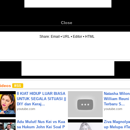
Close
6
Share:
Email
•
URL
•
Editor
•
HTML
Videos
8 KIAT HIDUP LUAR BIASA
Natasha Wilon
UNTUK SEGALA SITUASI ||
William Reuni 
DIY dan Keraj...
Terbaru S...
youtube.com
youtube.com
Adu Mulut! Nus Kei vs Kua
Ziva Magnolya
sa Hukum John Kei Soal P
up Melupa #Te