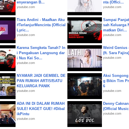
enyerangan B...
nta (Offici...
youtube.com
youtube.com
Tiara Andini - Maafkan Aku
Sampai Panjat
#TerlanjurMencinta (Official
sah Keluarga 
Lyric...
matkan Diri...
youtube.com
youtube.com
Karena Sengketa Tanah? In
Weird Genius 
i Pengakuan Langsung dar
(ft. Sara Fajira
i Nus Kei So...
youtube.com
youtube.com
NYAMAR JADI GEMBEL DE
Aksi Songong 
PAN RUMAH ARTIS❗SATU
g Bikin Tim Pr
KELUARGA PANIK
6
youtube.com
youtube.com
ADA INI DI DALAM RUMAH
Denny Caknan
SULE! KAGET GUE! #Dibal
(Official Musi
ikPintu
youtube.com
youtube.com