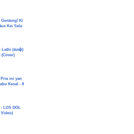
 Genteng! Ki
Nus Kei Sela
- Lathi (ꦭꦛꦶ)
) (Cover)
Pria ini yan
abu Kesal - 8
 - LOS DOL
c Video)