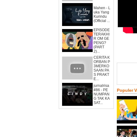
Mahen - L
uka Yang
Kurindu
(Official ...
EPISODE
TERAKHI
R OM GE
PENG?
(PART
2)...
CERITA K
ORBAN P
3MERKO
SAAN PA
S PRAKT
E...
jurnalrisa
#86 - PE
Populer 
NUMPAN
G TAK KA
SAT...