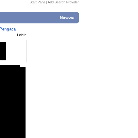
Start Page
|
Add Search Provider
Nawwa
 Pengaca
Lebih