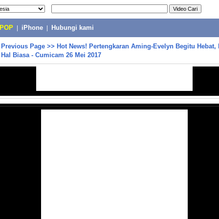
-POP
|
iPhone
|
Hubungi kami
>
Previous Page
>>
Hot News! Pertengkaran Aming-Evelyn Begitu Hebat,
 Hal Biasa - Cumicam 26 Mei 2017